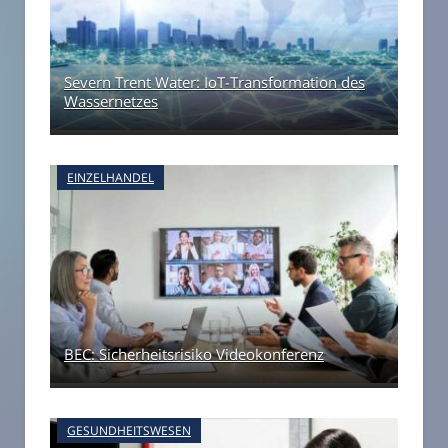
Severn Trent Water: IoT-Transformation des
Wassernetzes
EINZELHANDEL
BEC: Sicherheitsrisiko Videokonferenz
GESUNDHEITSWESEN