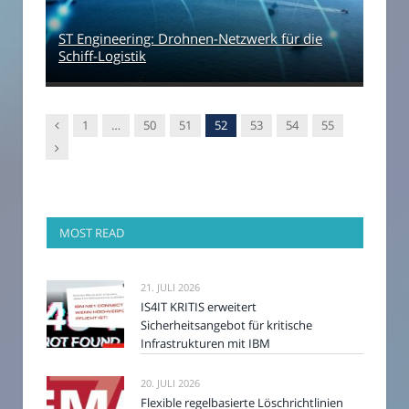
ST Engineering: Drohnen-Netzwerk für die
Schiff-Logistik
Vorgänger
1
…
50
51
52
53
54
55
Nachfolger
MOST READ
21. JULI 2026
IS4IT KRITIS erweitert
Sicherheitsangebot für kritische
Infrastrukturen mit IBM
20. JULI 2026
Flexible regelbasierte Löschrichtlinien