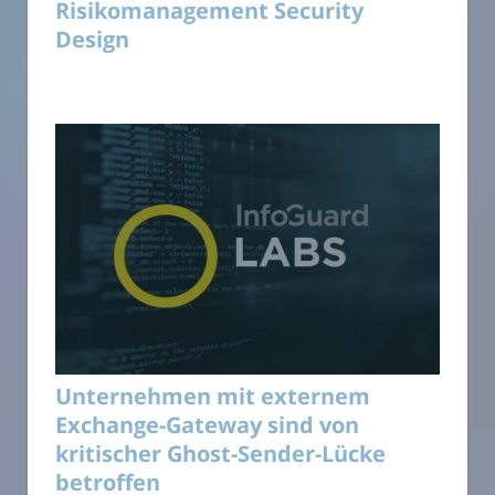
Risikomanagement Security
Design
Unternehmen mit externem
Exchange-Gateway sind von
kritischer Ghost-Sender-Lücke
betroffen