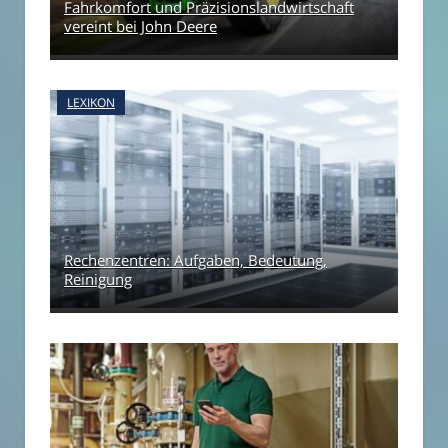
Fahrkomfort und Präzisionslandwirtschaft
vereint bei John Deere
LEXIKON
Rechenzentren: Aufgaben, Bedeutung,
Reinigung