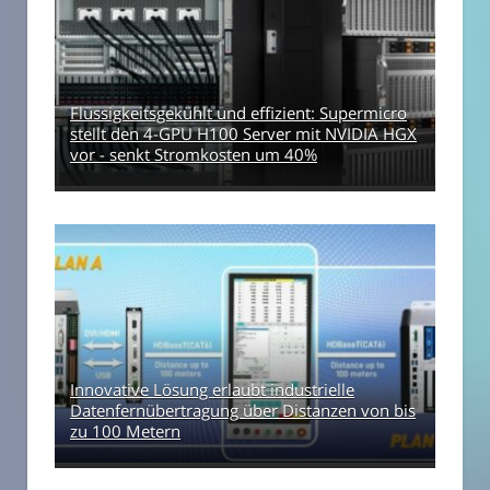
Flüssigkeitsgekühlt und effizient: Supermicro
stellt den 4-GPU H100 Server mit NVIDIA HGX
vor - senkt Stromkosten um 40%
Innovative Lösung erlaubt industrielle
Datenfernübertragung über Distanzen von bis
zu 100 Metern