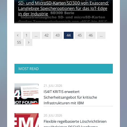
SD- und MicroSD-Karten SD300 von Exascend:
Langlebige Speicheroptionen für das IoT-Edge
in der Industrie
Vorgänger
1
…
42
43
44
45
46
…
Nachfolger
55
MOST READ
21. JULI 2026
IS4IT KRITIS erweitert
Sicherheitsangebot für kritische
Infrastrukturen mit IBM
20. JULI 2026
Flexible regelbasierte Löschrichtlinien