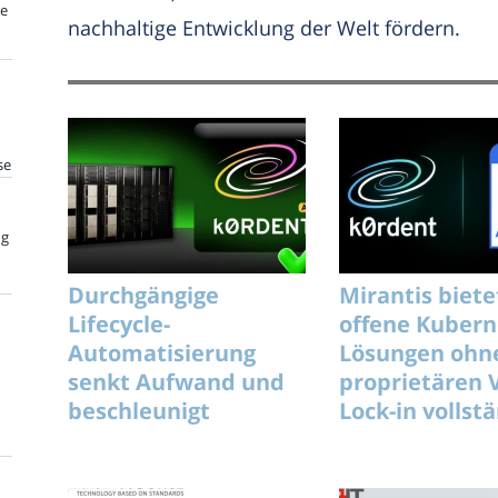
te
nachhaltige Entwicklung der Welt fördern.
se
ng
Durchgängige
Mirantis biete
Lifecycle-
offene Kubern
Automatisierung
Lösungen ohn
senkt Aufwand und
proprietären 
beschleunigt
Lock-in vollst
unterbrechungsfreie
KI-Rollouts effizient