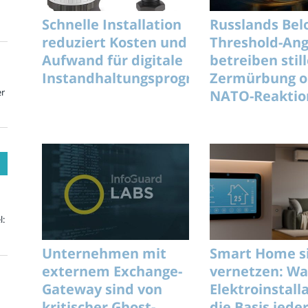
Schnelle Installation
Russlands Bel
reduziert Kosten und
Threshold-Ang
Aufwand für digitale
betreiben stil
Instandhaltungsprogramme
Zermürbung 
er
NATO-Reaktio
gezielt langfri
l:
Unternehmen mit
Smart Home s
externem Exchange-
vernetzen: W
Gateway sind von
Elektroinstall
kritischer Ghost-
die Basis jeder