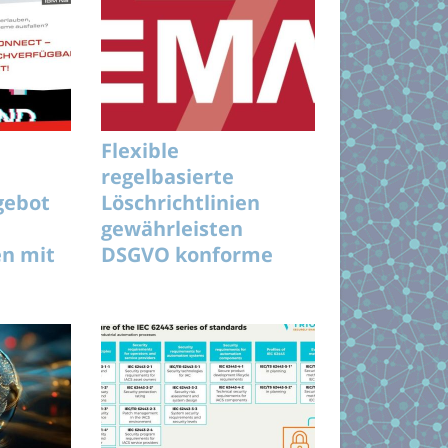
Flexible
regelbasierte
gebot
Löschrichtlinien
gewährleisten
en mit
DSGVO konforme
Archivverwaltung im
Unternehmen