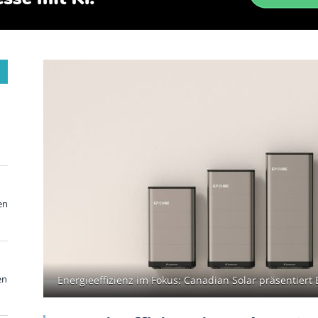
en
en
Energieeffizienz im Fokus: Canadian Solar präsentiert 