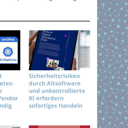
t
Sicherheitsrisiken
etes-
durch Altsoftware
e
und unkontrollierte
Vendor
KI erfordern
ändig
sofortiges Handeln