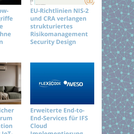
ow-
EU-Richtlinien NIS-2
riffe
und CRA verlangen
le
strukturiertes
ohne
Risikomanagement
n
Security Design
stig
icher
Erweiterte End-to-
arum
End-Services für IFS
ation
Cloud
 IoT-
Implementierung