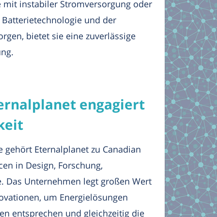
e mit instabiler Stromversorgung oder
 Batterietechnologie und der
rgen, bietet sie eine zuverlässige
ung.
ternalplanet engagiert
keit
e gehört Eternalplanet zu Canadian
cen in Design, Forschung,
e. Das Unternehmen legt großen Wert
novationen, um Energielösungen
n entsprechen und gleichzeitig die