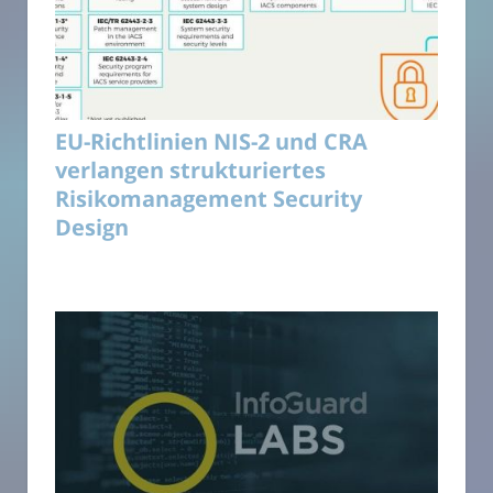
EU-Richtlinien NIS-2 und CRA
verlangen strukturiertes
Risikomanagement Security
Design