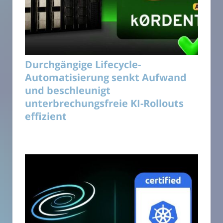
Durchgängige Lifecycle-
Automatisierung senkt Aufwand
und beschleunigt
unterbrechungsfreie KI-Rollouts
effizient