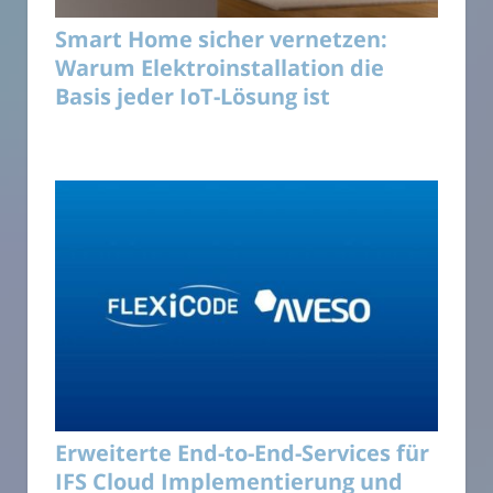
Smart Home sicher vernetzen:
Warum Elektroinstallation die
Basis jeder IoT-Lösung ist
Erweiterte End-to-End-Services für
IFS Cloud Implementierung und