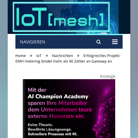
NAVIGIEREN
»
»
»
Home
IoT
Nachrichten
Erfolgreiches Projekt:
EMH metering bindet mehr als 40 Zähler an Gateway an