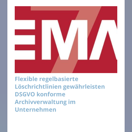
Flexible regelbasierte
Löschrichtlinien gewährleisten
DSGVO konforme
Archivverwaltung im
Unternehmen