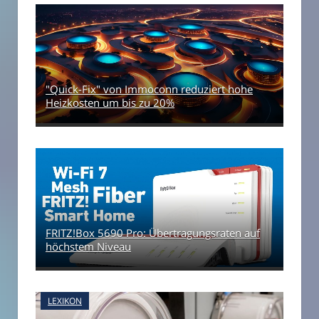
"Quick-Fix" von Immoconn reduziert hohe
Heizkosten um bis zu 20%
FRITZ!Box 5690 Pro: Übertragungsraten auf
höchstem Niveau
LEXIKON