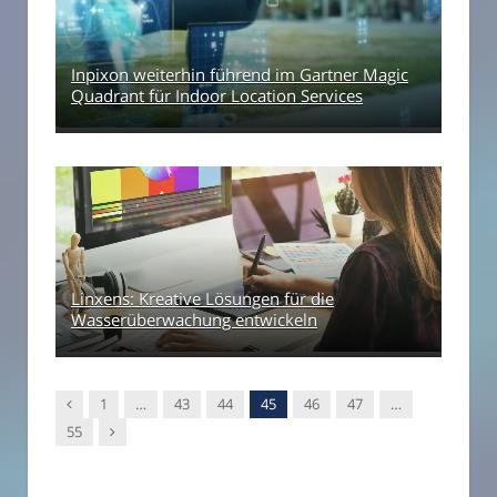
Inpixon weiterhin führend im Gartner Magic
Quadrant für Indoor Location Services
Linxens: Kreative Lösungen für die
Wasserüberwachung entwickeln
Vorgänger
1
…
43
44
45
46
47
…
Nachfolger
55