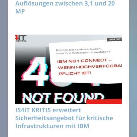
Auflösungen zwischen 3,1 und 20
MP
IS4IT KRITIS erweitert
Sicherheitsangebot für kritische
Infrastrukturen mit IBM