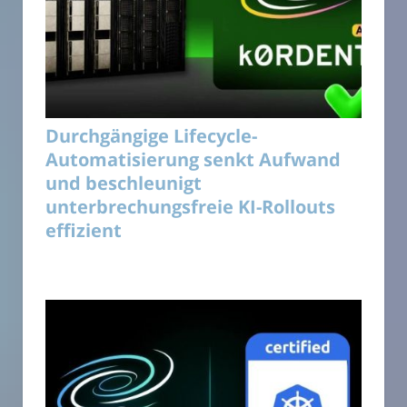
Durchgängige Lifecycle-
Automatisierung senkt Aufwand
und beschleunigt
unterbrechungsfreie KI-Rollouts
effizient