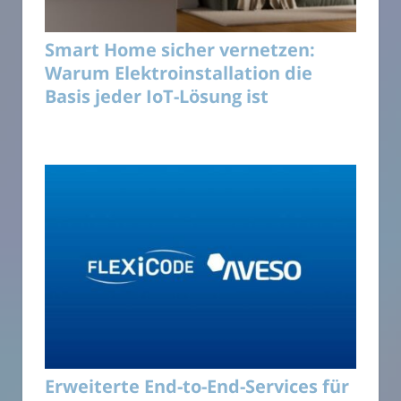
Smart Home sicher vernetzen:
Warum Elektroinstallation die
Basis jeder IoT-Lösung ist
Erweiterte End-to-End-Services für