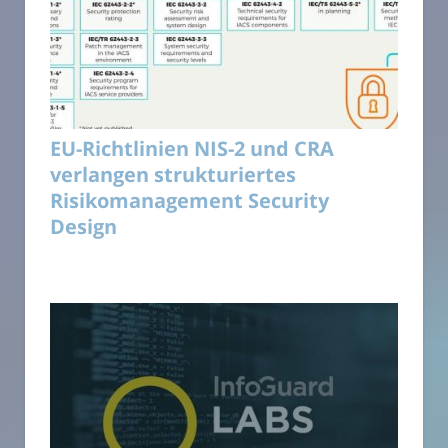
EU-Richtlinien NIS-2 und CRA
verlangen strukturiertes
Risikomanagement Security
Design