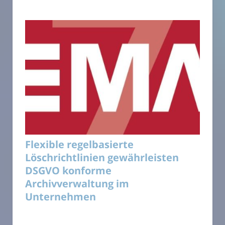
Flexible regelbasierte
Löschrichtlinien gewährleisten
DSGVO konforme
Archivverwaltung im
Unternehmen