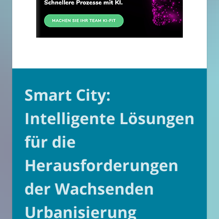
Smart City:
Intelligente Lösungen
für die
Herausforderungen
der Wachsenden
Urbanisierung