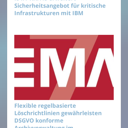
Sicherheitsangebot für kritische
Infrastrukturen mit IBM
Flexible regelbasierte
Löschrichtlinien gewährleisten
DSGVO konforme
Archivverwaltung im