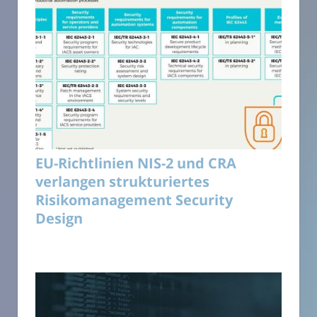
EU-Richtlinien NIS-2 und CRA
verlangen strukturiertes
Risikomanagement Security
Design