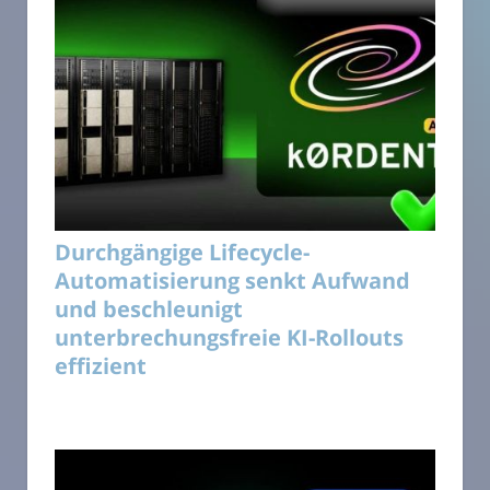
Durchgängige Lifecycle-
Automatisierung senkt Aufwand
und beschleunigt
unterbrechungsfreie KI-Rollouts
effizient