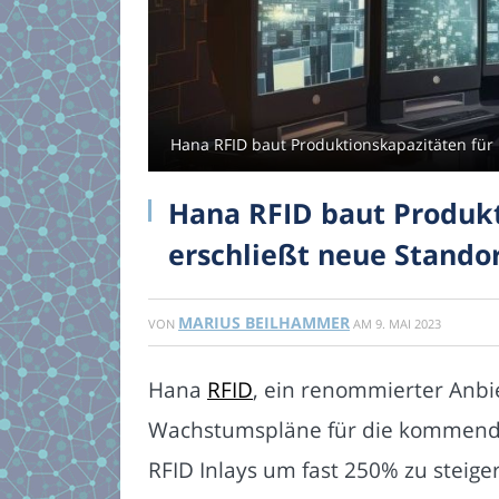
Hana RFID baut Produktionskapazitäten für 
Hana RFID baut Produkt
erschließt neue Stando
MARIUS BEILHAMMER
VON
AM
9. MAI 2023
Hana
RFID
, ein renommierter Anbi
Wachstumspläne für die kommende
RFID Inlays um fast 250% zu steig