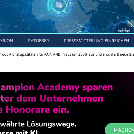
EXIKON
RATGEBER
PRESSEMITTEILUNG EINREICHEN
roduktionskapazitäten für RAIN RFID Inlays um 250% aus und erschließt neue St