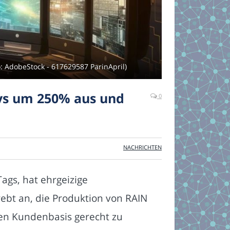
: AdobeStock - 617629587 ParinApril)
ays um 250% aus und
0
NACHRICHTEN
ags, hat ehrgeizige
t an, die Produktion von RAIN
ten Kundenbasis gerecht zu