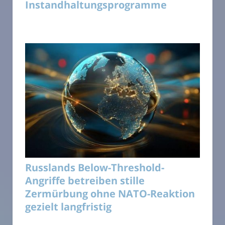
Instandhaltungsprogramme
Russlands Below-Threshold-
Angriffe betreiben stille
Zermürbung ohne NATO-Reaktion
gezielt langfristig