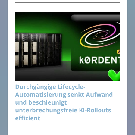
Durchgängige Lifecycle-
Automatisierung senkt Aufwand
und beschleunigt
unterbrechungsfreie KI-Rollouts
effizient