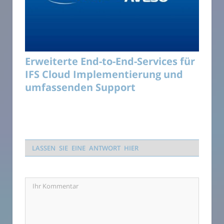
Erweiterte End-to-End-Services für
IFS Cloud Implementierung und
umfassenden Support
LASSEN SIE EINE ANTWORT HIER