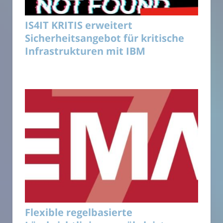
IS4IT KRITIS erweitert
Sicherheitsangebot für kritische
Infrastrukturen mit IBM
Flexible regelbasierte