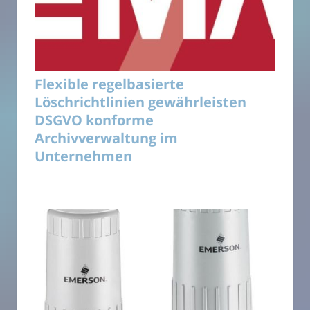
Flexible regelbasierte
Löschrichtlinien gewährleisten
DSGVO konforme
Archivverwaltung im
Unternehmen