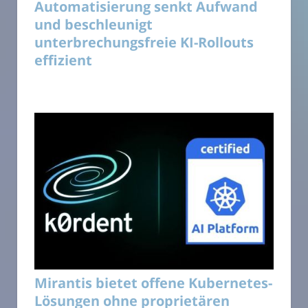
Automatisierung senkt Aufwand
und beschleunigt
unterbrechungsfreie KI-Rollouts
effizient
Mirantis bietet offene Kubernetes-
Lösungen ohne proprietären