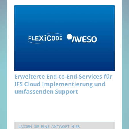
Erweiterte End-to-End-Services für
IFS Cloud Implementierung und
umfassenden Support
LASSEN SIE EINE ANTWORT HIER