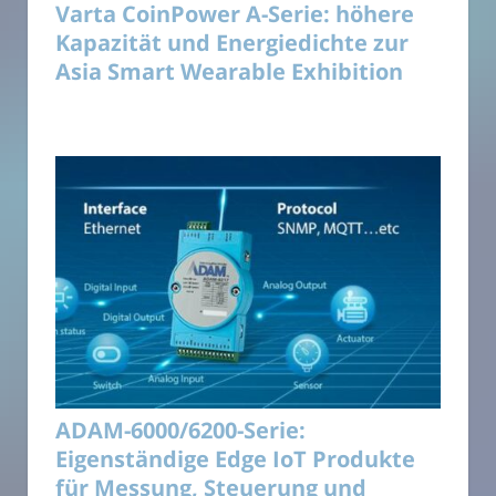
Varta CoinPower A-Serie: höhere
Kapazität und Energiedichte zur
Asia Smart Wearable Exhibition
ADAM-6000/6200-Serie:
Eigenständige Edge IoT Produkte
für Messung, Steuerung und