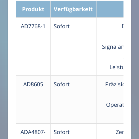
Produkt
Verfügbarkeit
Besc
AD7768-1
Sofort
DC bis
dy
Signalanalyse,
24-Bi
Leistungss
AD8605
Sofort
Präzision, r
CM
Operationsv
ADA4807-
Sofort
Zero-Drif