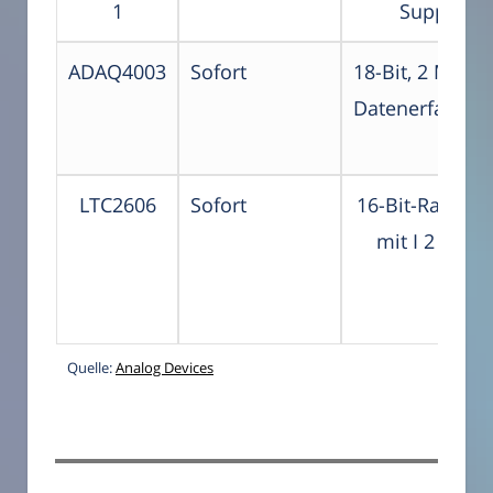
1
Supply, Ra
ADAQ4003
Sofort
18-Bit, 2 MSPS
Datenerfassun
LTC2606
Sofort
16-Bit-Rail-to-
mit I 2 C-Sch
Quelle:
Analog Devices