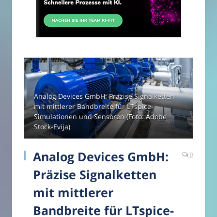
Analog Devices GmbH: Präzise Signalketten
mit mittlerer Bandbreite für LTspice-
Simulationen und Sensoren (Foto: Adobe
Stock-Evija)
Analog Devices GmbH:
0
Präzise Signalketten
mit mittlerer
Bandbreite für LTspice-