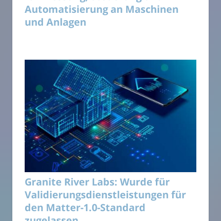
Automatisierung an Maschinen
und Anlagen
Granite River Labs: Wurde für
Validierungsdienstleistungen für
den Matter-1.0-Standard
zugelassen