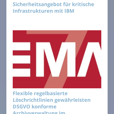
Sicherheitsangebot für kritische
Infrastrukturen mit IBM
Flexible regelbasierte
Löschrichtlinien gewährleisten
DSGVO konforme
Archivverwaltung im