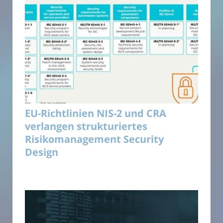
EU-Richtlinien NIS-2 und CRA
verlangen strukturiertes
Risikomanagement Security
Design