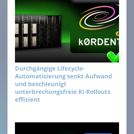
Durchgängige Lifecycle-
Automatisierung senkt Aufwand
und beschleunigt
unterbrechungsfreie KI-Rollouts
effizient