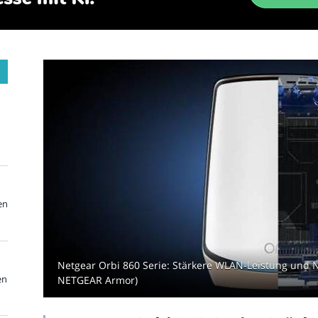
en
Netgear Orbi 860 Serie: Stärkere WLAN-Leistung und N
en
NETGEAR Armor)