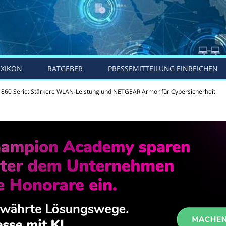
EXIKON
RATGEBER
PRESSEMITTEILUNG EINREICHEN
 860 Serie: Stärkere WLAN-Leistung und NETGEAR Armor für Cybersicherheit