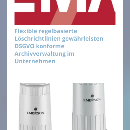
Flexible regelbasierte
Löschrichtlinien gewährleisten
DSGVO konforme
Archivverwaltung im
Unternehmen