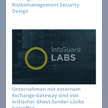
Risikomanagement Security
Design
Unternehmen mit externem
Exchange-Gateway sind von
kritischer Ghost-Sender-Lücke
betroffen