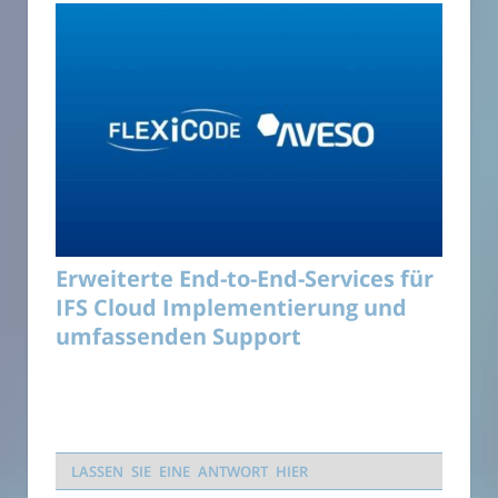
Erweiterte End-to-End-Services für
IFS Cloud Implementierung und
umfassenden Support
LASSEN SIE EINE ANTWORT HIER