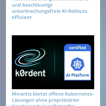
und beschleunigt
unterbrechungsfreie KI-Rollouts
effizient
Mirantis bietet offene Kubernetes-
Lösungen ohne proprietären