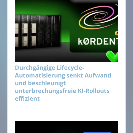
Durchgängige Lifecycle-
Automatisierung senkt Aufwand
und beschleunigt
unterbrechungsfreie KI-Rollouts
effizient