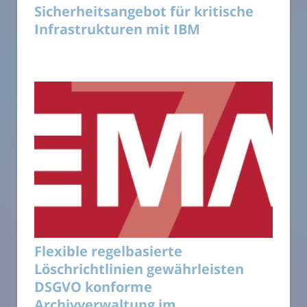
Sicherheitsangebot für kritische
Infrastrukturen mit IBM
Flexible regelbasierte
Löschrichtlinien gewährleisten
DSGVO konforme
Archivverwaltung im