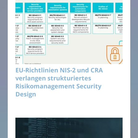
EU-Richtlinien NIS-2 und CRA
verlangen strukturiertes
Risikomanagement Security
Design