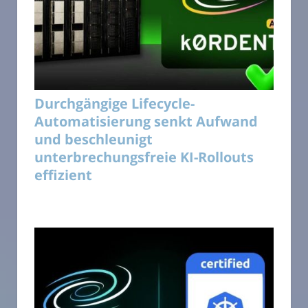
Durchgängige Lifecycle-
Automatisierung senkt Aufwand
und beschleunigt
unterbrechungsfreie KI-Rollouts
effizient