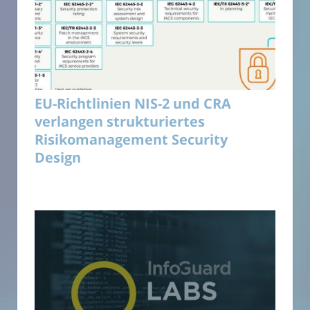
EU-Richtlinien NIS-2 und CRA
verlangen strukturiertes
Risikomanagement Security
Design