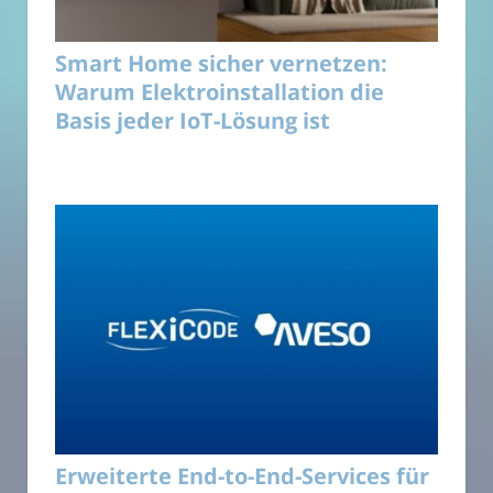
Smart Home sicher vernetzen:
Warum Elektroinstallation die
Basis jeder IoT-Lösung ist
Erweiterte End-to-End-Services für