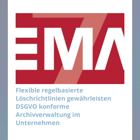
Flexible regelbasierte
Löschrichtlinien gewährleisten
DSGVO konforme
Archivverwaltung im
Unternehmen