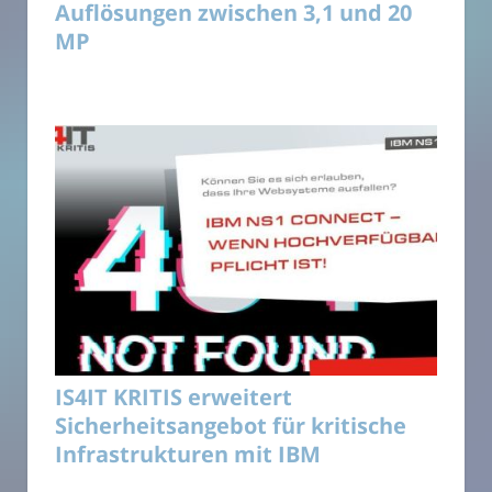
Auflösungen zwischen 3,1 und 20
MP
IS4IT KRITIS erweitert
Sicherheitsangebot für kritische
Infrastrukturen mit IBM