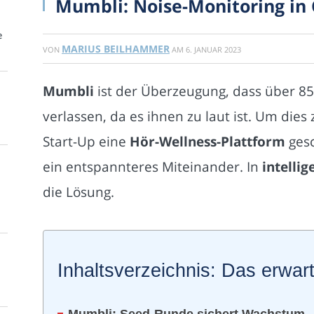
Mumbli: Noise-Monitoring in
e
MARIUS BEILHAMMER
VON
AM
6. JANUAR 2023
Mumbli
ist der Überzeugung, dass über 85 
verlassen, da es ihnen zu laut ist. Um dies
Start-Up eine
Hör-Wellness-Plattform
gesc
ein entspannteres Miteinander. In
intelli
die Lösung.
Inhaltsverzeichnis: Das erwart
Mumbli: Seed-Runde sichert Wachstum