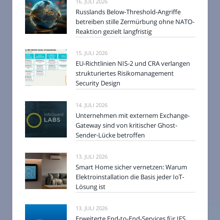
16. JULI 2026
Russlands Below-Threshold-Angriffe
betreiben stille Zermürbung ohne NATO-
Reaktion gezielt langfristig
15. JULI 2026
EU-Richtlinien NIS-2 und CRA verlangen
strukturiertes Risikomanagement
Security Design
14. JULI 2026
Unternehmen mit externem Exchange-
Gateway sind von kritischer Ghost-
Sender-Lücke betroffen
13. JULI 2026
Smart Home sicher vernetzen: Warum
Elektroinstallation die Basis jeder IoT-
Lösung ist
13. JULI 2026
Erweiterte End-to-End-Services für IFS