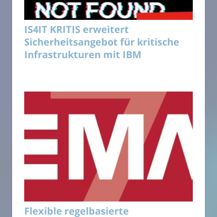
IS4IT KRITIS erweitert
Sicherheitsangebot für kritische
Infrastrukturen mit IBM
Flexible regelbasierte