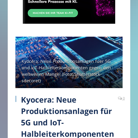
Kyocera: Neue Produktionsanlagen fuer 5G
und IoT-Halbleiterkomponenten gegen den
weltweiten Mangel (Foto: Shutterstock-
sdecoret)
Kyocera: Neue
0
Produktionsanlagen für
5G und IoT-
Halbleiterkomponenten