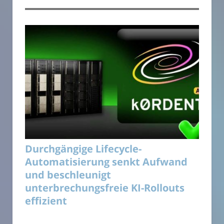
Durchgängige Lifecycle-
Automatisierung senkt Aufwand
und beschleunigt
unterbrechungsfreie KI-Rollouts
effizient