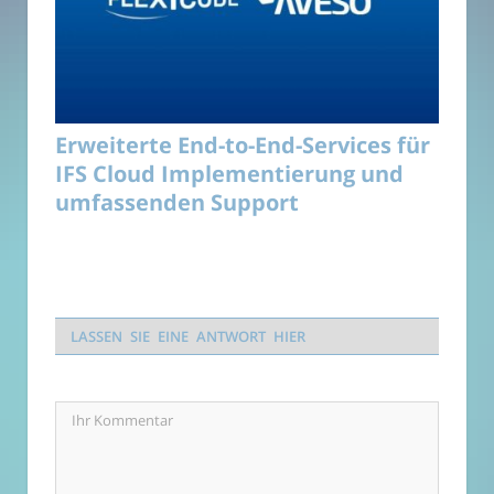
Erweiterte End-to-End-Services für
IFS Cloud Implementierung und
umfassenden Support
LASSEN SIE EINE ANTWORT HIER