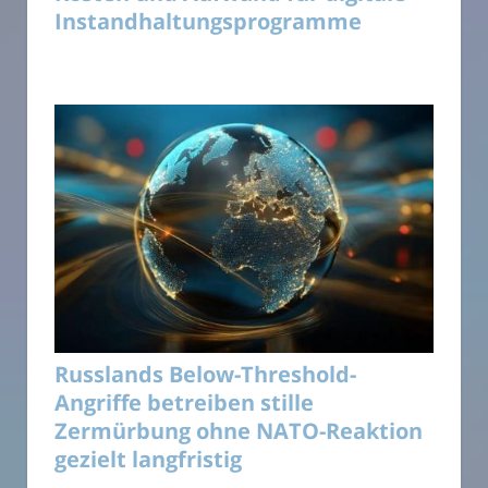
Instandhaltungsprogramme
Russlands Below-Threshold-
Angriffe betreiben stille
Zermürbung ohne NATO-Reaktion
gezielt langfristig