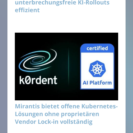
unterbrechungsfreie KI-Rollouts
effizient
Mirantis bietet offene Kubernetes-
Lösungen ohne proprietären
Vendor Lock-in vollständig