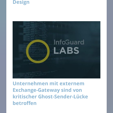
Design
Unternehmen mit externem
Exchange-Gateway sind von
kritischer Ghost-Sender-Lücke
betroffen