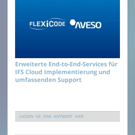
Erweiterte End-to-End-Services für
IFS Cloud Implementierung und
umfassenden Support
LASSEN SIE EINE ANTWORT HIER