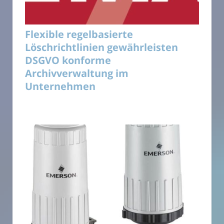
Flexible regelbasierte
Löschrichtlinien gewährleisten
DSGVO konforme
Archivverwaltung im
Unternehmen