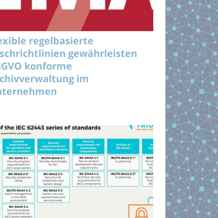
exible regelbasierte
schrichtlinien gewährleisten
SGVO konforme
chivverwaltung im
nternehmen