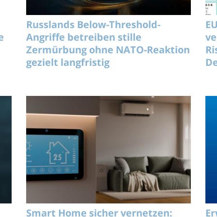
Russlands Below-Threshold-
EU
e
Angriffe betreiben stille
ve
Zermürbung ohne NATO-Reaktion
Ri
gezielt langfristig
De
Smart Home sicher vernetzen:
Er