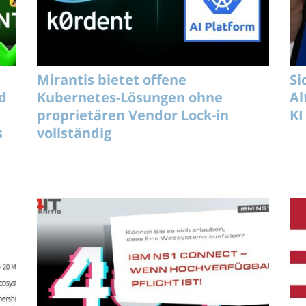
Mirantis bietet offene
Si
d
Kubernetes-Lösungen ohne
Al
proprietären Vendor Lock-in
KI
s
vollständig