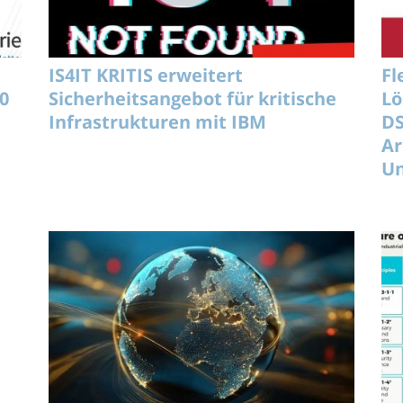
IS4IT KRITIS erweitert
Fl
0
Sicherheitsangebot für kritische
Lö
Infrastrukturen mit IBM
D
Ar
U