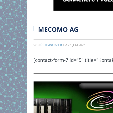
MECOMO AG
SCHWARZER
VON
AM
27. JUNI 2022
[contact-form-7 id="5" title="Konta