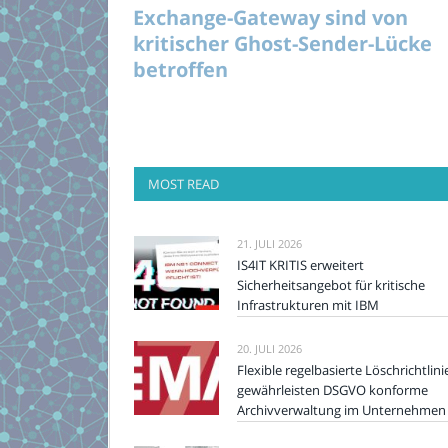
Exchange-Gateway sind von
kritischer Ghost-Sender-Lücke
betroffen
MOST READ
21. JULI 2026
IS4IT KRITIS erweitert
Sicherheitsangebot für kritische
Infrastrukturen mit IBM
20. JULI 2026
Flexible regelbasierte Löschrichtlini
gewährleisten DSGVO konforme
Archivverwaltung im Unternehmen