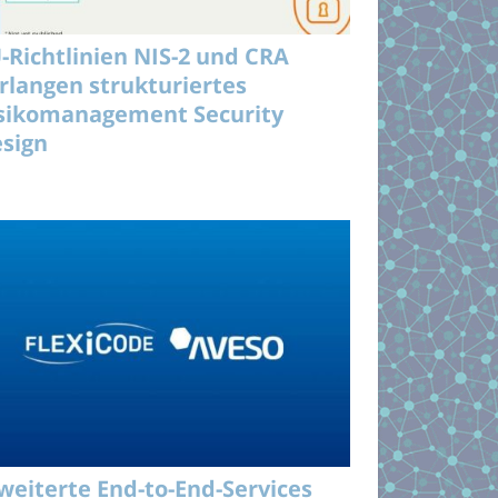
-Richtlinien NIS-2 und CRA
rlangen strukturiertes
sikomanagement Security
sign
weiterte End-to-End-Services