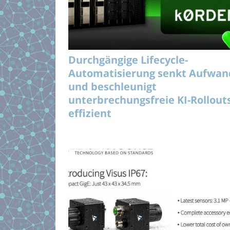
Durchgängige Lifecycle-
Automatisierung senkt Aufwan
und beschleunigt
unterbrechungsfreie KI-Rollout
effizient