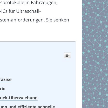
sprotokolle in Fahrzeugen,
Cs für Ultraschall-
stemanforderungen. Sie senken
räzise
rie
 Druck-Überwachung
g und effiziente schnelle