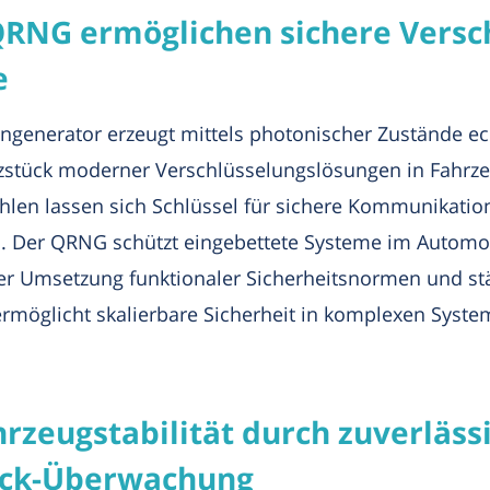
RNG ermöglichen sichere Versch
e
engenerator erzeugt mittels photonischer Zustände ec
rzstück moderner Verschlüsselungslösungen in Fahr
ahlen lassen sich Schlüssel für sichere Kommunikatio
. Der QRNG schützt eingebettete Systeme im Automoti
i der Umsetzung funktionaler Sicherheitsnormen und st
 ermöglicht skalierbare Sicherheit in komplexen Sys
rzeugstabilität durch zuverlässi
uck-Überwachung