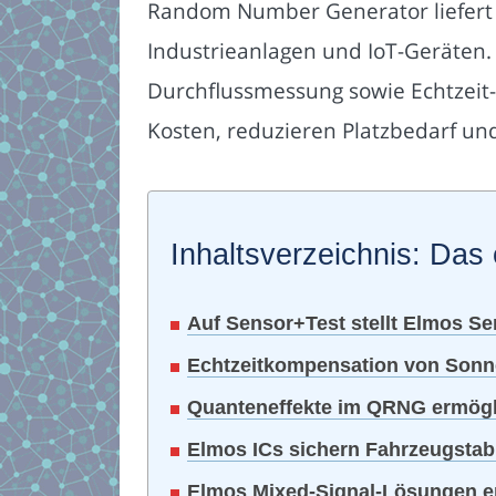
Random Number Generator liefert q
Industrieanlagen und IoT-Geräten. 
Durchflussmessung sowie Echtzei
Kosten, reduzieren Platzbedarf un
Inhaltsverzeichnis: Das 
Auf Sensor+Test stellt Elmos Sen
Echtzeitkompensation von Sonnen
Quanteneffekte im QRNG ermögli
Elmos ICs sichern Fahrzeugstab
Elmos Mixed-Signal-Lösungen er