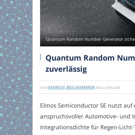
Quantum Random Number Generator sichert 
Quantum Random Number
zuverlässig
MARIUS BEILHAMMER
VON
AM
8. JUNI 2026
Elmos Semiconductor SE nutzt auf 
anspruchsvoller Automotive- und 
Integrationsdichte für Regen-Lic