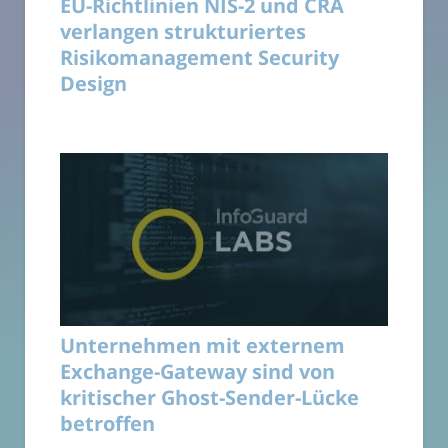
EU-Richtlinien NIS-2 und CRA
verlangen strukturiertes
Risikomanagement Security
Design
Unternehmen mit externem
Exchange-Gateway sind von
kritischer Ghost-Sender-Lücke
betroffen