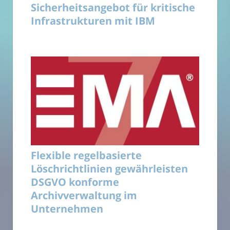
Sicherheitsangebot für kritische
Infrastrukturen mit IBM
Flexible regelbasierte
Löschrichtlinien gewährleisten
DSGVO konforme
Archivverwaltung im
Unternehmen