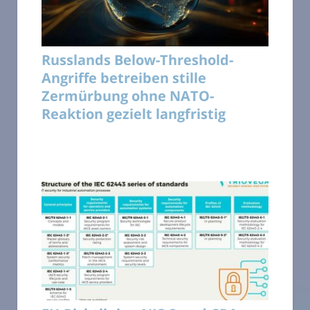
Russlands Below-Threshold-
Angriffe betreiben stille
Zermürbung ohne NATO-
Reaktion gezielt langfristig