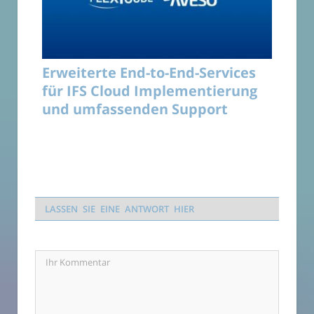
Erweiterte End-to-End-Services
für IFS Cloud Implementierung
und umfassenden Support
LASSEN SIE EINE ANTWORT HIER