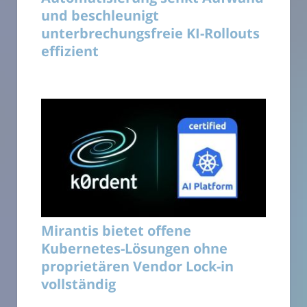
und beschleunigt
unterbrechungsfreie KI-Rollouts
effizient
Mirantis bietet offene
Kubernetes-Lösungen ohne
proprietären Vendor Lock-in
vollständig