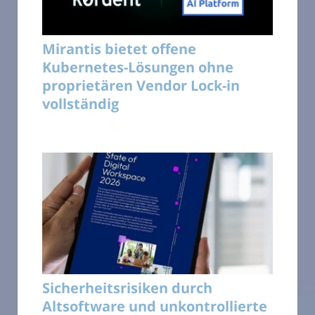
Mirantis bietet offene
Kubernetes-Lösungen ohne
proprietären Vendor Lock-in
vollständig
Sicherheitsrisiken durch
Altsoftware und unkontrollierte