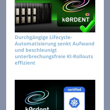
Durchgängige Lifecycle-
Automatisierung senkt Aufwand
und beschleunigt
unterbrechungsfreie KI-Rollouts
effizient