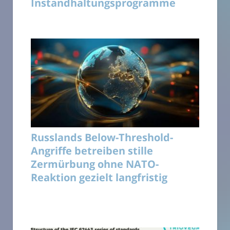
Instandhaltungsprogramme
Russlands Below-Threshold-
Angriffe betreiben stille
Zermürbung ohne NATO-
Reaktion gezielt langfristig