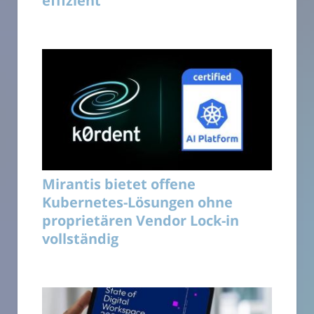
effizient
Mirantis bietet offene
Kubernetes-Lösungen ohne
proprietären Vendor Lock-in
vollständig