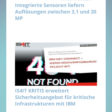
Integrierte Sensoren liefern
Auflösungen zwischen 3,1 und 20
MP
IS4IT KRITIS erweitert
Sicherheitsangebot für kritische
Infrastrukturen mit IBM