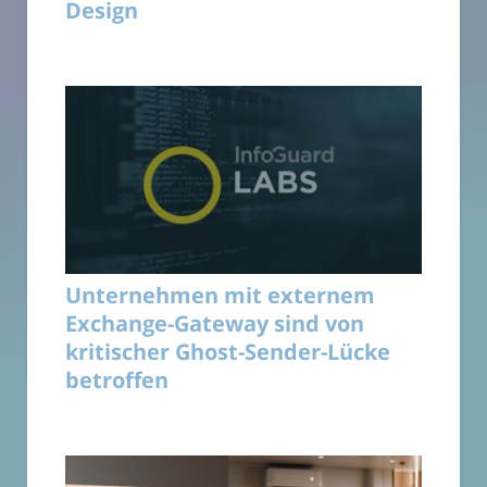
Design
Unternehmen mit externem
Exchange-Gateway sind von
kritischer Ghost-Sender-Lücke
betroffen