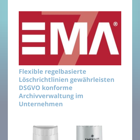
Flexible regelbasierte
Löschrichtlinien gewährleisten
DSGVO konforme
Archivverwaltung im
Unternehmen