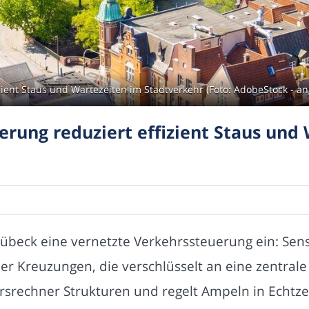
ent Staus und Wartezeiten im Stadtverkehr (Foto: AdobeStock - an
ung reduziert effizient Staus und 
Lübeck eine vernetzte Verkehrssteuerung ein: Se
er Kreuzungen, die verschlüsselt an eine zentrale
hrsrechner Strukturen und regelt Ampeln in Echtz