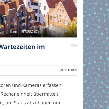
gelus_liam - 157858267)
Wartezeiten im
0
NACHRICHTEN
nsoren und Kameras erfassen
 Recheneinheit übermittelt
eit, um Staus abzubauen und