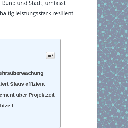
h Bund und Stadt, umfasst
ltig leistungsstark resilient
rkehrsüberwachung
rt Staus effizient
ment über Projektzeit
htzeit