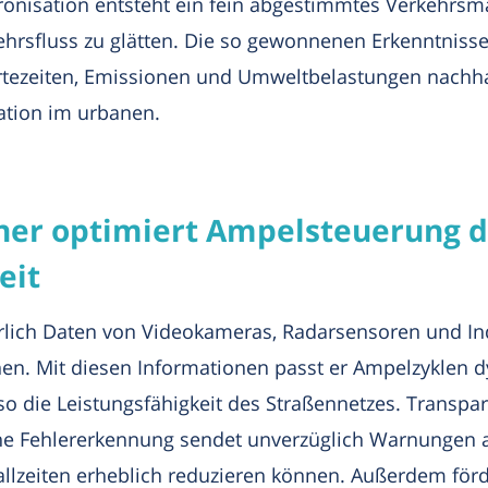
hronisation entsteht ein fein abgestimmtes Verkehrs
hrsfluss zu glätten. Die so gewonnenen Erkenntnisse
ezeiten, Emissionen und Umweltbelastungen nachhalt
ation im urbanen.
er optimiert Ampelsteuerung d
eit
erlich Daten von Videokameras, Radarsensoren und I
chen. Mit diesen Informationen passt er Ampelzyklen 
o die Leistungsfähigkeit des Straßennetzes. Transpa
e Fehlererkennung sendet unverzüglich Warnungen an 
allzeiten erheblich reduzieren können. Außerdem fö