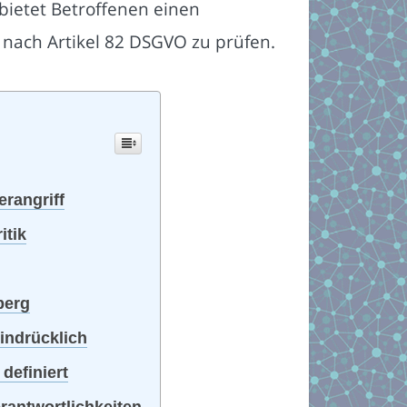
bietet Betroffenen einen
 nach Artikel 82 DSGVO zu prüfen.
rangriff
itik
berg
eindrücklich
definiert
antwortlichkeiten