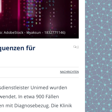
o: AdobeStock - klyaksun - 1832771146)
quenzen für
0
NACHRICHTEN
gsdienstleister Unimed wurden
wendet. In etwa 900 Fällen
n mit Diagnosebezug. Die Klinik