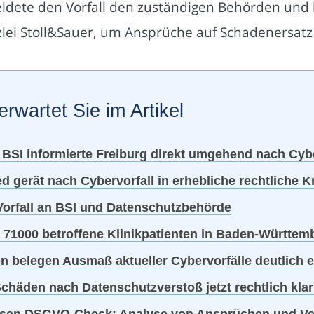
eldete den Vorfall den zuständigen Behörden und 
lei Stoll&Sauer, um Ansprüche auf Schadenersatz
erwartet Sie im Artikel
SI informierte Freiburg direkt umgehend nach Cybe
gerät nach Cybervorfall in erhebliche rechtliche Kr
Vorfall an BSI und Datenschutzbehörde
 71000 betroffene Klinikpatienten in Baden-Württem
en belegen Ausmaß aktueller Cybervorfälle deutlich 
häden nach Datenschutzverstoß jetzt rechtlich klar 
osen DSGVO-Check: Analyse von Ansprüchen und Ver