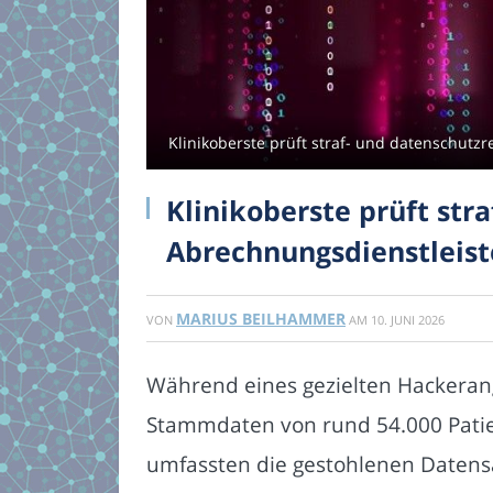
Klinikoberste prüft straf- und datenschutz
Klinikoberste prüft str
Abrechnungsdienstleis
MARIUS BEILHAMMER
VON
AM
10. JUNI 2026
Während eines gezielten Hackeran
Stammdaten von rund 54.000 Patien
umfassten die gestohlenen Datensä