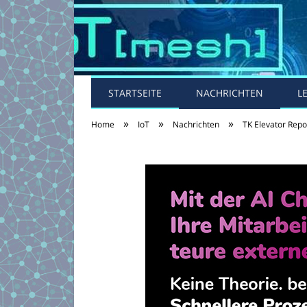
STARTSEITE
NACHRICHTEN
L
»
»
»
Home
IoT
Nachrichten
TK Elevator Repo