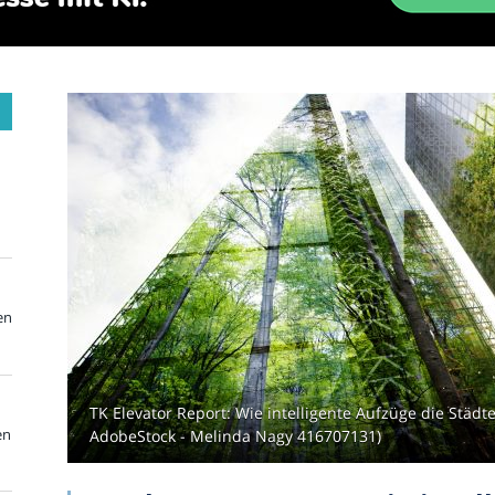
en
TK Elevator Report: Wie intelligente Aufzüge die Städ
en
AdobeStock - Melinda Nagy 416707131)