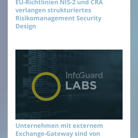
EU-Richtlinien NIS-2 und CRA
verlangen strukturiertes
Risikomanagement Security
Design
Unternehmen mit externem
Exchange-Gateway sind von