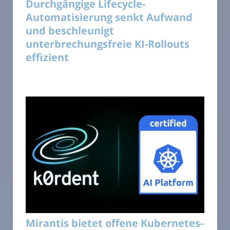
Durchgängige Lifecycle-
Automatisierung senkt Aufwand
und beschleunigt
unterbrechungsfreie KI-Rollouts
effizient
Mirantis bietet offene Kubernetes-