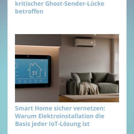
kritischer Ghost-Sender-Lücke
betroffen
Smart Home sicher vernetzen:
Warum Elektroinstallation die
Basis jeder IoT-Lösung ist