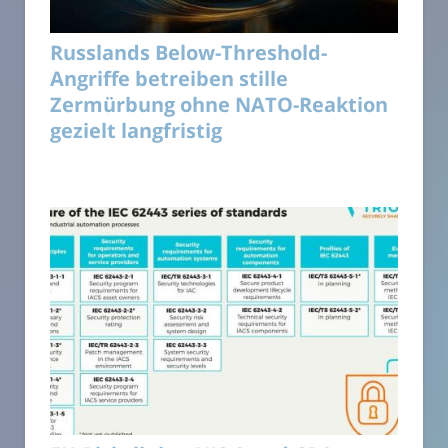
Russlands Below-Threshold-
Angriffe betreiben stille
Zermürbung ohne NATO-Reaktion
gezielt langfristig