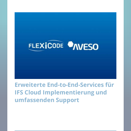
Erweiterte End-to-End-Services für
IFS Cloud Implementierung und
umfassenden Support