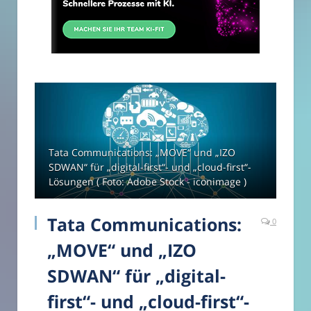
Tata Communications: „MOVE“ und „IZO
SDWAN“ für „digital-first“- und „cloud-first“-
Lösungen ( Foto: Adobe Stock - iconimage )
Tata Communications:
0
„MOVE“ und „IZO
SDWAN“ für „digital-
first“- und „cloud-first“-