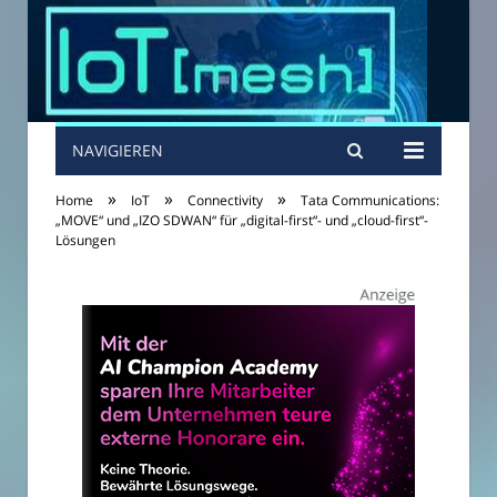
NAVIGIEREN
»
»
»
Home
IoT
Connectivity
Tata Communications:
„MOVE“ und „IZO SDWAN“ für „digital-first“- und „cloud-first“-
Lösungen