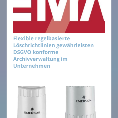
Flexible regelbasierte
Löschrichtlinien gewährleisten
DSGVO konforme
Archivverwaltung im
Unternehmen