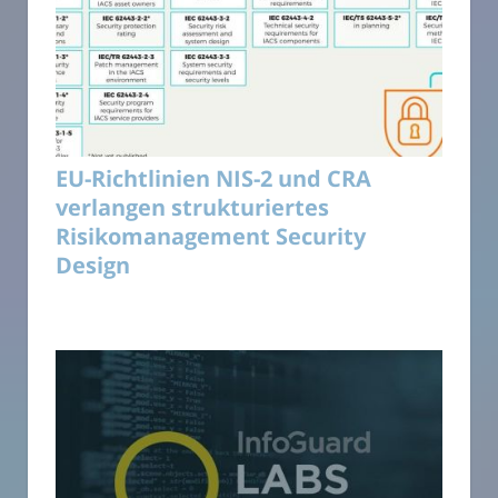
EU-Richtlinien NIS-2 und CRA
verlangen strukturiertes
Risikomanagement Security
Design