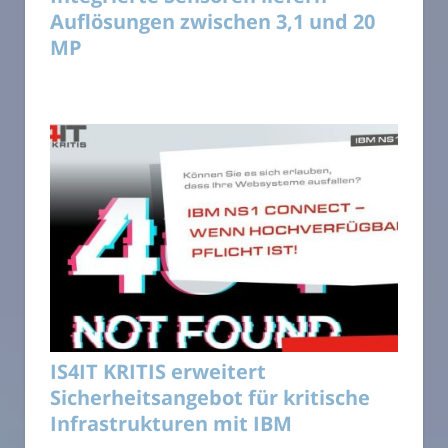
Auflösungen zwischen 3,1 und 20
MP
IS4IT KRITIS erweitert
Sicherheitsangebot für kritische
Infrastrukturen mit IBM