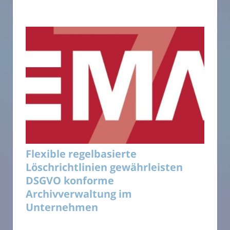
Flexible regelbasierte
Löschrichtlinien gewährleisten
DSGVO konforme
Archivverwaltung im
Unternehmen