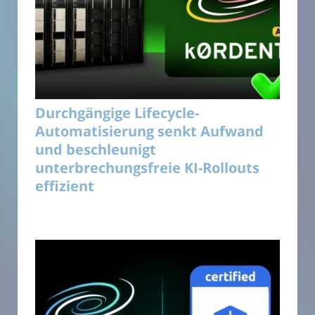
Durchgängige Lifecycle-
Automatisierung senkt Aufwand
und beschleunigt
unterbrechungsfreie KI-Rollouts
effizient