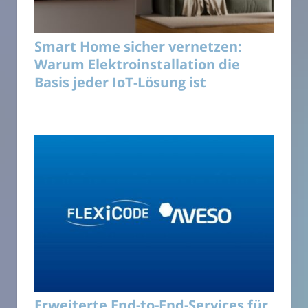
Smart Home sicher vernetzen:
Warum Elektroinstallation die
Basis jeder IoT-Lösung ist
Erweiterte End-to-End-Services für