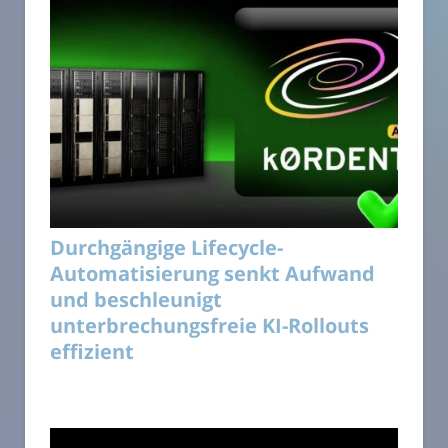
Durchgängige Lifecycle-
Automatisierung senkt Aufwand
und beschleunigt
unterbrechungsfreie KI-Rollouts
effizient