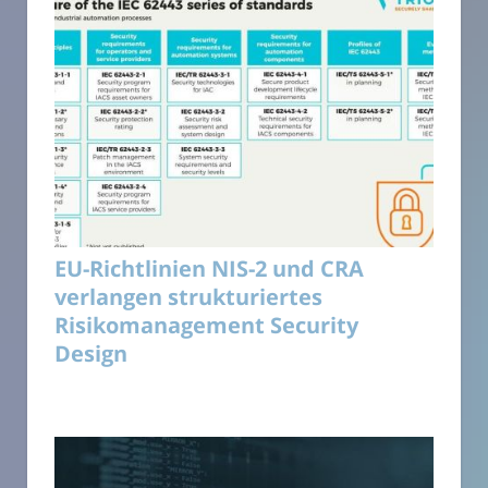
EU-Richtlinien NIS-2 und CRA
verlangen strukturiertes
Risikomanagement Security
Design