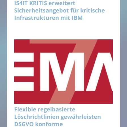
IS4IT KRITIS erweitert
Sicherheitsangebot für kritische
Infrastrukturen mit IBM
Flexible regelbasierte
Löschrichtlinien gewährleisten
DSGVO konforme