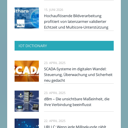
15. JUNI 2026
Hochauflösende Bildverarbeitung
profitiert von latenzarmer validierter
Echtzeit und Multicore-Unterstützung
IOT DICTIONARY
23. APRIL 2025
SCADA-Systeme im digitalen Wandel:
Steuerung, Überwachung und Sicherheit
neu gedacht
23. APRIL 2025
dBm – Die unsichtbare Maßeinheit, die
Ihre Verbindung beeinflusst
22. APRIL 2025
URLLC: Wenn jede Millisekunde zählt