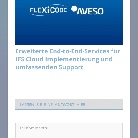
Erweiterte End-to-End-Services für
IFS Cloud Implementierung und
umfassenden Support
LASSEN SIE EINE ANTWORT HIER