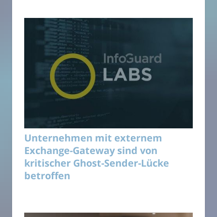
Unternehmen mit externem
Exchange-Gateway sind von
kritischer Ghost-Sender-Lücke
betroffen