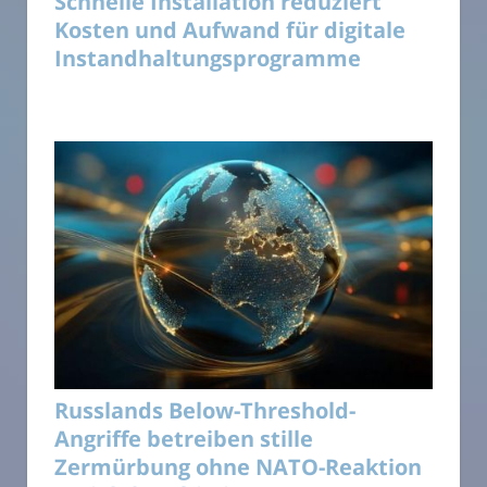
Schnelle Installation reduziert
Kosten und Aufwand für digitale
Instandhaltungsprogramme
Russlands Below-Threshold-
Angriffe betreiben stille
Zermürbung ohne NATO-Reaktion