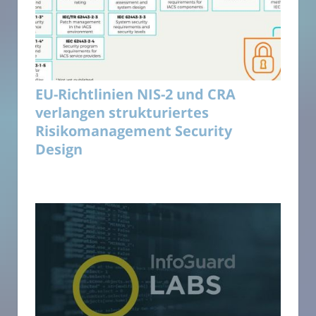
EU-Richtlinien NIS-2 und CRA
verlangen strukturiertes
Risikomanagement Security
Design