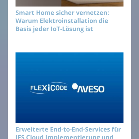
Smart Home sicher vernetzen:
Warum Elektroinstallation die
Basis jeder IoT-Lösung ist
Erweiterte End-to-End-Services für
IFS Cloud Implementierung und