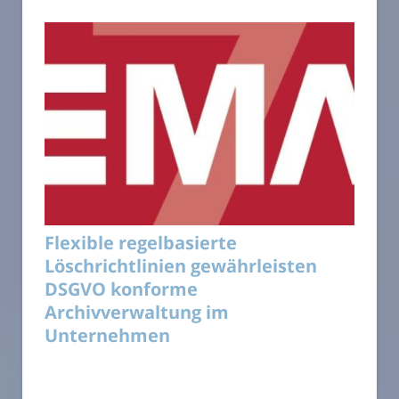
Flexible regelbasierte
Löschrichtlinien gewährleisten
DSGVO konforme
Archivverwaltung im
Unternehmen