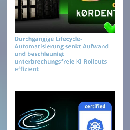
Durchgängige Lifecycle-
Automatisierung senkt Aufwand
und beschleunigt
unterbrechungsfreie KI-Rollouts
effizient