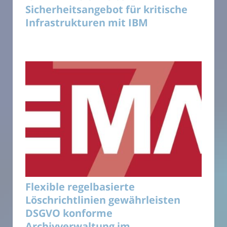
Sicherheitsangebot für kritische
Infrastrukturen mit IBM
Flexible regelbasierte
Löschrichtlinien gewährleisten
DSGVO konforme
Archivverwaltung im