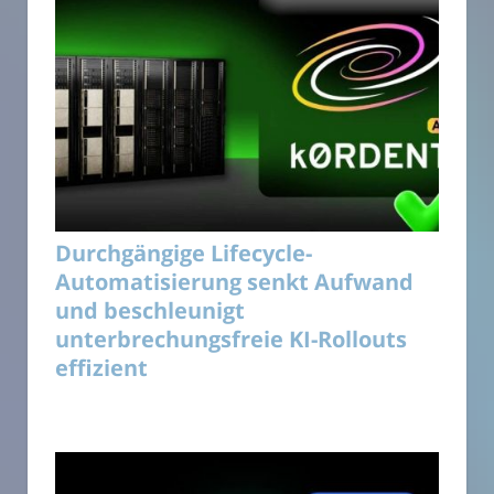
Durchgängige Lifecycle-
Automatisierung senkt Aufwand
und beschleunigt
unterbrechungsfreie KI-Rollouts
effizient