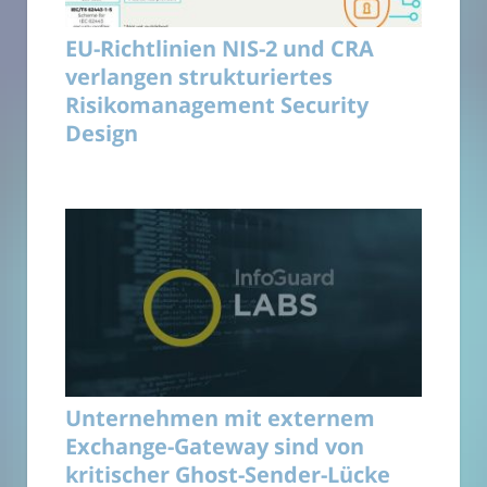
EU-Richtlinien NIS-2 und CRA
verlangen strukturiertes
Risikomanagement Security
Design
Unternehmen mit externem
Exchange-Gateway sind von
kritischer Ghost-Sender-Lücke