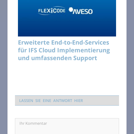
Erweiterte End-to-End-Services
für IFS Cloud Implementierung
und umfassenden Support
LASSEN SIE EINE ANTWORT HIER