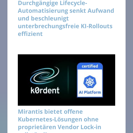
Durchgängige Lifecycle-
Automatisierung senkt Aufwand
und beschleunigt
unterbrechungsfreie KI-Rollouts
effizient
Mirantis bietet offene
Kubernetes-Lösungen ohne
proprietären Vendor Lock-in