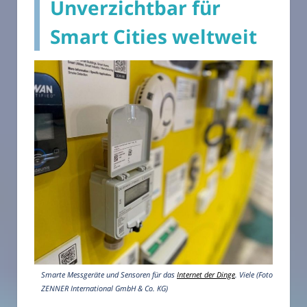
Unverzichtbar für
Smart Cities weltweit
Smarte Messgeräte und Sensoren für das
Internet der Dinge
. Viele (Foto:
ZENNER International GmbH & Co. KG)