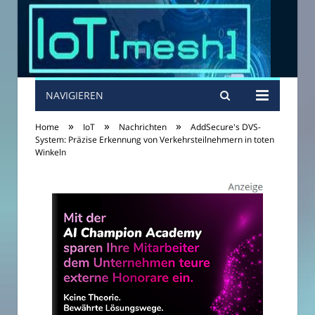
NAVIGIEREN
»
»
»
Home
IoT
Nachrichten
AddSecure's DVS-
System: Präzise Erkennung von Verkehrsteilnehmern in toten
Winkeln