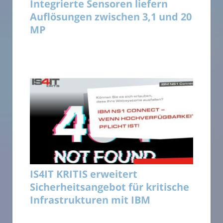
Integrierte Sensoren liefern
Auflösungen zwischen 3,1 und 20
MP
IS4IT KRITIS erweitert
Sicherheitsangebot für kritische
Infrastrukturen mit IBM