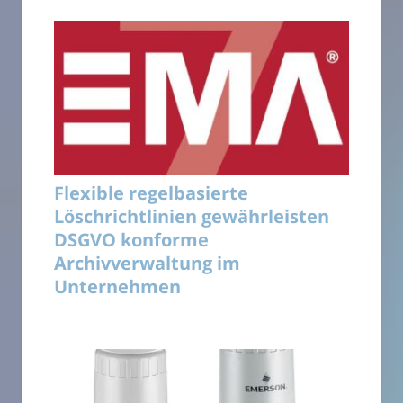
Flexible regelbasierte
Löschrichtlinien gewährleisten
DSGVO konforme
Archivverwaltung im
Unternehmen