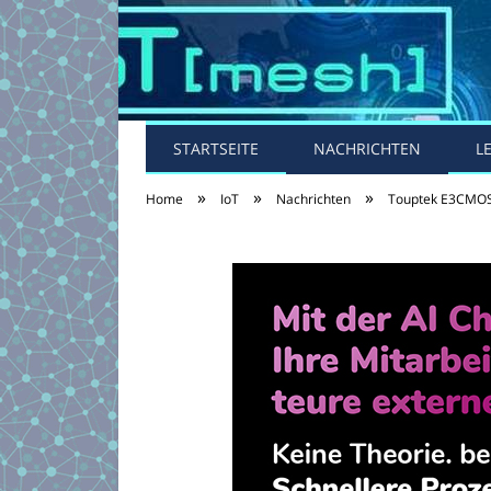
STARTSEITE
NACHRICHTEN
L
»
»
»
Home
IoT
Nachrichten
Touptek E3CMOS: