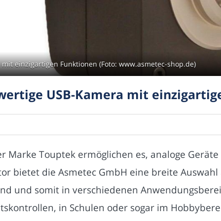
it einzigartigen Funktionen (Foto: www.asmetec-shop.de)
ertige USB-Kamera mit einzigartig
r Marke Touptek ermöglichen es, analoge Geräte 
butor bietet die Asmetec GmbH eine breite Auswah
 sind und somit in verschiedenen Anwendungsber
ätskontrollen, in Schulen oder sogar im Hobbyber