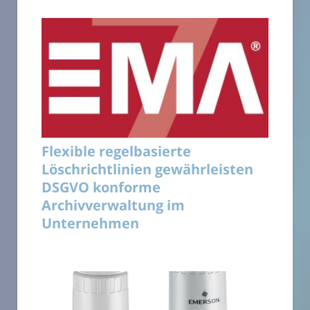
Flexible regelbasierte
Löschrichtlinien gewährleisten
DSGVO konforme
Archivverwaltung im
Unternehmen