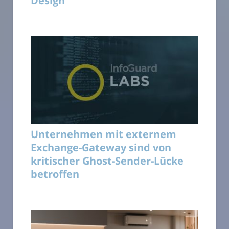
Design
Unternehmen mit externem
Exchange-Gateway sind von
kritischer Ghost-Sender-Lücke
betroffen