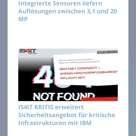
Integrierte Sensoren liefern
Auflösungen zwischen 3,1 und 20
MP
IS4IT KRITIS erweitert
Sicherheitsangebot für kritische
Infrastrukturen mit IBM