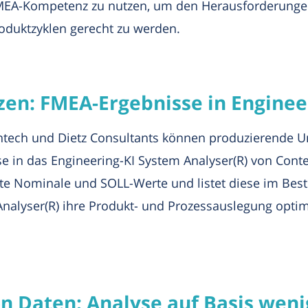
FMEA-Kompetenz zu nutzen, um den Herausforderungen
oduktzyklen gerecht zu werden.
zen: FMEA-Ergebnisse in Enginee
ontech und Dietz Consultants können produzierende 
e in das Engineering-KI System Analyser(R) von Contec
nte Nominale und SOLL-Werte und listet diese im Bes
Analyser(R) ihre Produkt- und Prozessauslegung opt
von Daten: Analyse auf Basis wen