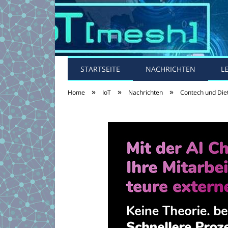
STARTSEITE
NACHRICHTEN
L
»
»
»
Home
IoT
Nachrichten
Contech und Diet