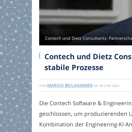
Contech und Dietz Consultants: Partnerscha
Contech und Dietz Cons
stabile Prozesse
MARIUS BEILHAMMER
VON
AM
28. JUNI 2024
Die Contech Software & Engineeri
geschlossen, um produzierenden U
Kombination der Engineering-KI A