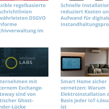
exible regelbasierte
Schnelle Installatio
schrichtlinien
reduziert Kosten u
währleisten DSGVO
Aufwand für digital
nforme
Instandhaltungsp
chivverwaltung im
ternehmen
ternehmen mit
Smart Home sicher
ternem Exchange-
vernetzen: Warum
teway sind von
Elektroinstallation 
itischer Ghost-
Basis jeder IoT-Lös
nder-Lücke
ist