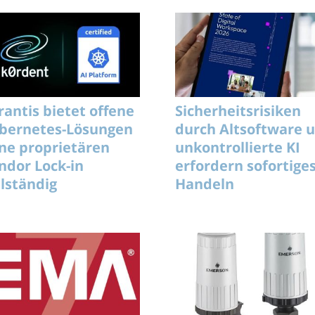
rantis bietet offene
Sicherheitsrisiken
bernetes-Lösungen
durch Altsoftware 
ne proprietären
unkontrollierte KI
ndor Lock-in
erfordern sofortige
llständig
Handeln