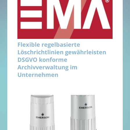
Flexible regelbasierte
Löschrichtlinien gewährleisten
DSGVO konforme
Archivverwaltung im
Unternehmen