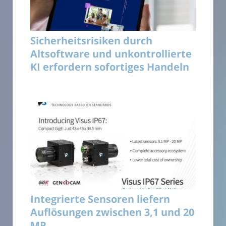
Sicherheitsrisiken durch
Altsoftware und unkontrollierte
KI erfordern sofortiges Handeln
Integrierte Sensoren liefern
Auflösungen zwischen 3,1 und 20
MP