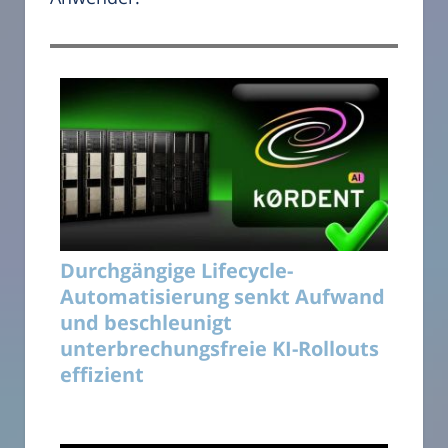
Durchgängige Lifecycle-
Automatisierung senkt Aufwand
und beschleunigt
unterbrechungsfreie KI-Rollouts
effizient