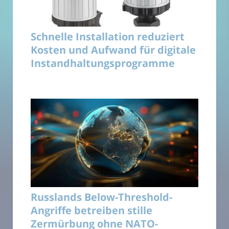
Schnelle Installation reduziert
Kosten und Aufwand für digitale
Instandhaltungsprogramme
Russlands Below-Threshold-
Angriffe betreiben stille
Zermürbung ohne NATO-