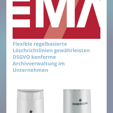
Flexible regelbasierte
Löschrichtlinien gewährleisten
DSGVO konforme
Archivverwaltung im
Unternehmen