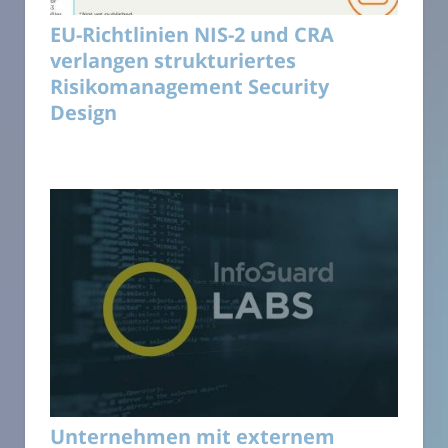
EU-Richtlinien NIS-2 und CRA
verlangen strukturiertes
Risikomanagement Security
Design
Unternehmen mit externem