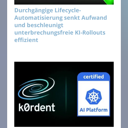
Durchgängige Lifecycle-
Automatisierung senkt Aufwand
und beschleunigt
unterbrechungsfreie KI-Rollouts
effizient