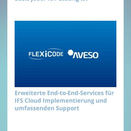
Erweiterte End-to-End-Services für
IFS Cloud Implementierung und
umfassenden Support