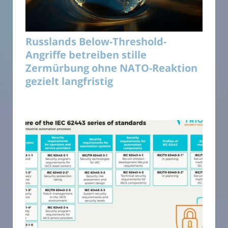
Russlands Below-Threshold-
Angriffe betreiben stille
Zermürbung ohne NATO-Reaktion
gezielt langfristig