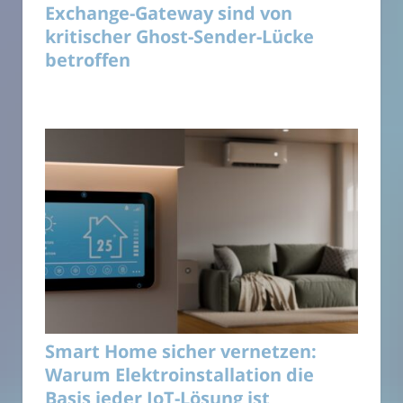
Exchange-Gateway sind von
kritischer Ghost-Sender-Lücke
betroffen
Smart Home sicher vernetzen:
Warum Elektroinstallation die
Basis jeder IoT-Lösung ist