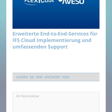
Erweiterte End-to-End-Services für
IFS Cloud Implementierung und
umfassenden Support
LASSEN SIE EINE ANTWORT HIER