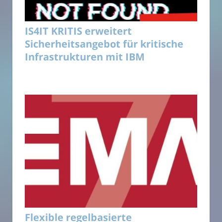
IS4IT KRITIS erweitert
Sicherheitsangebot für kritische
Infrastrukturen mit IBM
Flexible regelbasierte