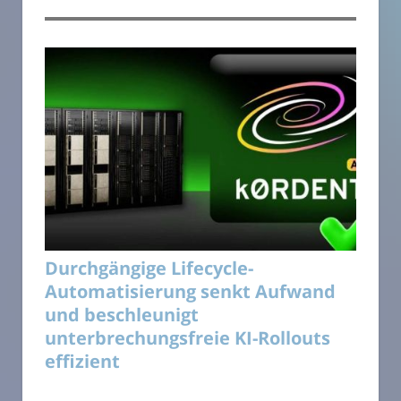
Durchgängige Lifecycle-
Automatisierung senkt Aufwand
und beschleunigt
unterbrechungsfreie KI-Rollouts
effizient