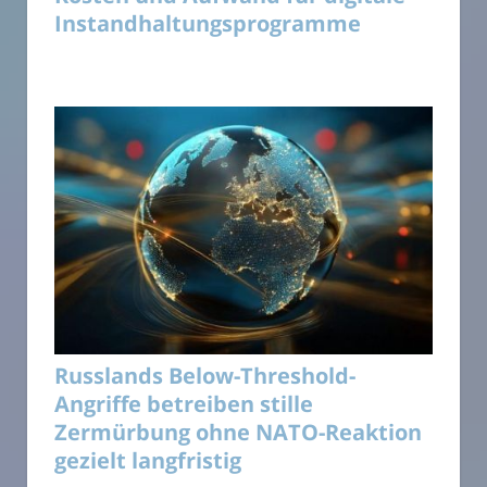
Instandhaltungsprogramme
Russlands Below-Threshold-
Angriffe betreiben stille
Zermürbung ohne NATO-Reaktion
gezielt langfristig