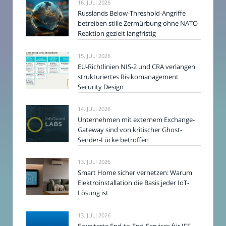
16. JULI 2026
Russlands Below-Threshold-Angriffe
betreiben stille Zermürbung ohne NATO-
Reaktion gezielt langfristig
15. JULI 2026
EU-Richtlinien NIS-2 und CRA verlangen
strukturiertes Risikomanagement
Security Design
14. JULI 2026
Unternehmen mit externem Exchange-
Gateway sind von kritischer Ghost-
Sender-Lücke betroffen
13. JULI 2026
Smart Home sicher vernetzen: Warum
Elektroinstallation die Basis jeder IoT-
Lösung ist
13. JULI 2026
Erweiterte End-to-End-Services für IFS