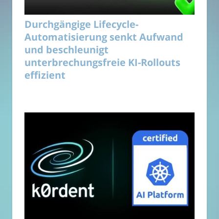
Durchgängige Lifecycle-
Automatisierung senkt Aufwand
und beschleunigt
unterbrechungsfreie KI-Rollouts
effizient