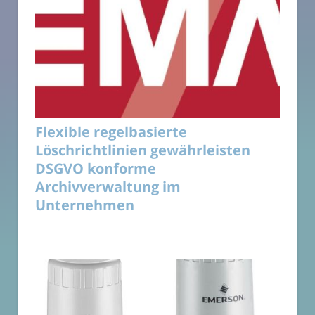
Flexible regelbasierte
Löschrichtlinien gewährleisten
DSGVO konforme
Archivverwaltung im
Unternehmen