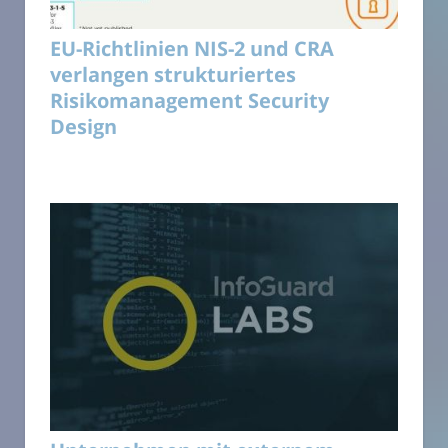
EU-Richtlinien NIS-2 und CRA
verlangen strukturiertes
Risikomanagement Security
Design