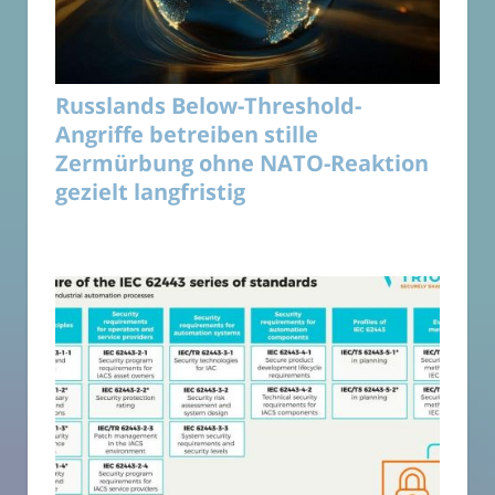
Russlands Below-Threshold-
Angriffe betreiben stille
Zermürbung ohne NATO-Reaktion
gezielt langfristig