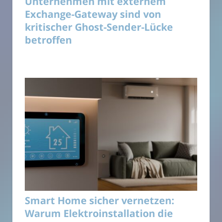
Unternehmen mit externem
Exchange-Gateway sind von
kritischer Ghost-Sender-Lücke
betroffen
Smart Home sicher vernetzen:
Warum Elektroinstallation die