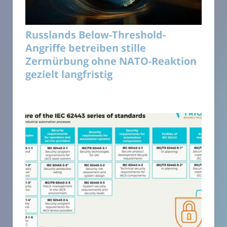
Russlands Below-Threshold-
Angriffe betreiben stille
Zermürbung ohne NATO-Reaktion
gezielt langfristig