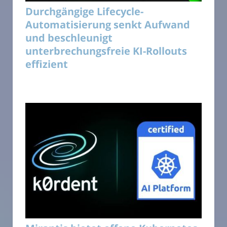
Durchgängige Lifecycle-
Automatisierung senkt Aufwand
und beschleunigt
unterbrechungsfreie KI-Rollouts
effizient