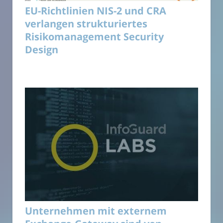
EU-Richtlinien NIS-2 und CRA
verlangen strukturiertes
Risikomanagement Security
Design
Unternehmen mit externem