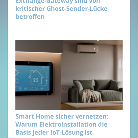
Exchange-Gateway sind von
kritischer Ghost-Sender-Lücke
betroffen
Smart Home sicher vernetzen:
Warum Elektroinstallation die
Basis jeder IoT-Lösung ist