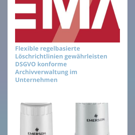
Flexible regelbasierte
Löschrichtlinien gewährleisten
DSGVO konforme
Archivverwaltung im
Unternehmen