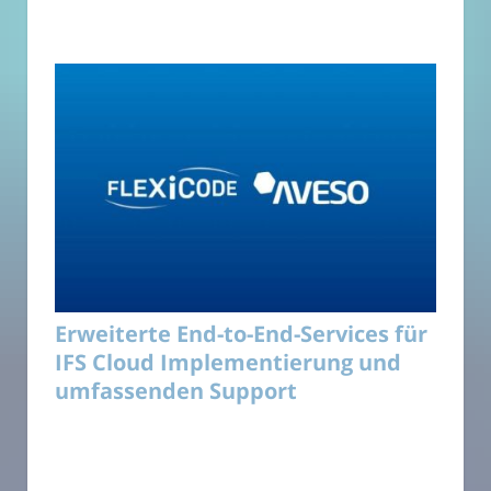
Erweiterte End-to-End-Services für
IFS Cloud Implementierung und
umfassenden Support