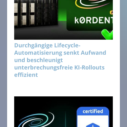
Durchgängige Lifecycle-
Automatisierung senkt Aufwand
und beschleunigt
unterbrechungsfreie KI-Rollouts
effizient