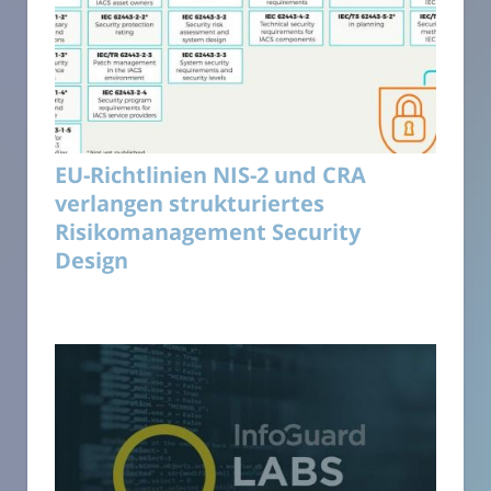
EU-Richtlinien NIS-2 und CRA
verlangen strukturiertes
Risikomanagement Security
Design