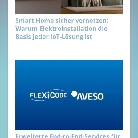
Smart Home sicher vernetzen:
Warum Elektroinstallation die
Basis jeder IoT-Lösung ist
Erweiterte End-to-End-Services für