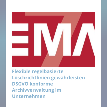
Flexible regelbasierte
Löschrichtlinien gewährleisten
DSGVO konforme
Archivverwaltung im
Unternehmen