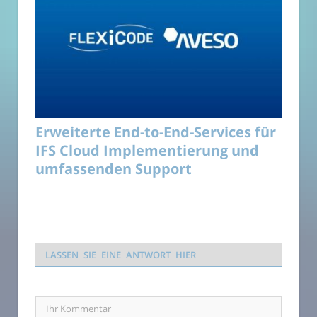
Erweiterte End-to-End-Services für
IFS Cloud Implementierung und
umfassenden Support
LASSEN SIE EINE ANTWORT HIER