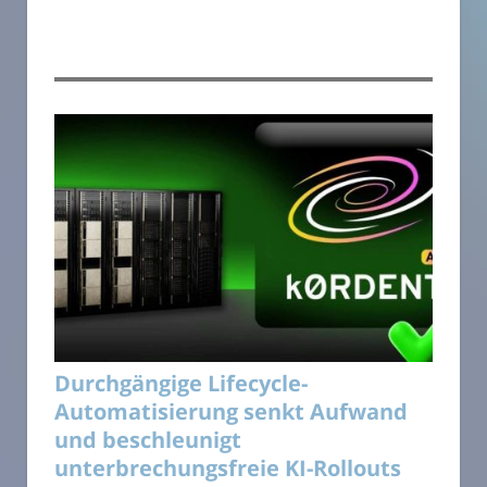
Durchgängige Lifecycle-
Automatisierung senkt Aufwand
und beschleunigt
unterbrechungsfreie KI-Rollouts