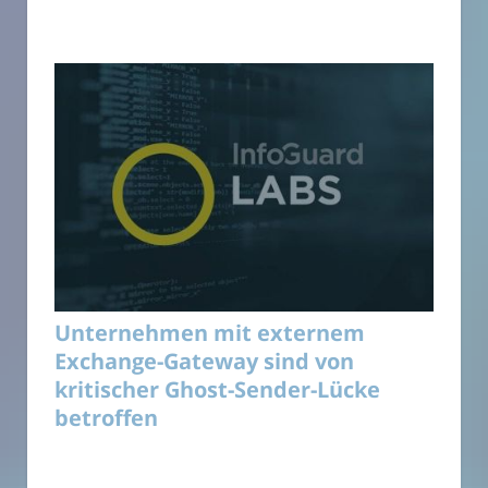
Unternehmen mit externem
Exchange-Gateway sind von
kritischer Ghost-Sender-Lücke
betroffen