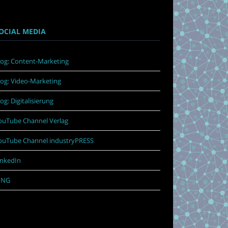
OCIAL MEDIA
log: Content-Marketing
log: Video-Marketing
log: Digitalisierung
ouTube Channel Verlag
ouTube Channel industryPRESS
inkedIn
ING