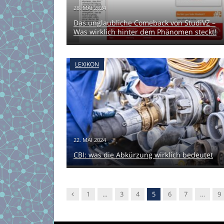
28. MAI 2024
Das unglaubliche Comeback von StudiVZ –
Was wirklich hinter dem Phänomen steckt!
LEXIKON
22. MAI 2024
CBI: was die Abkürzung wirklich bedeutet
Vorgänger
1
…
3
4
5
6
7
…
9