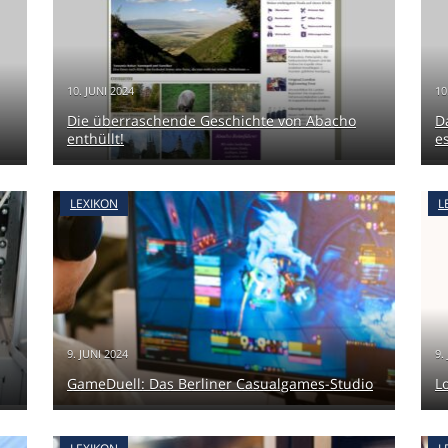
10. JUNI 2024
10
Die überraschende Geschichte von Abacho
D
enthüllt!
es
LEXIKON
L
9. JUNI 2024
9.
GameDuell: Das Berliner Casualgames-Studio
L