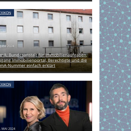
EXIKON
 JUNI 2024
lmA: Bundesanstalt für Immobilienaufgaben,
ugang Immobilienportal, Berechtigte und die
ImA-Nummer einfach erklärt
EXIKON
. MAI 2024