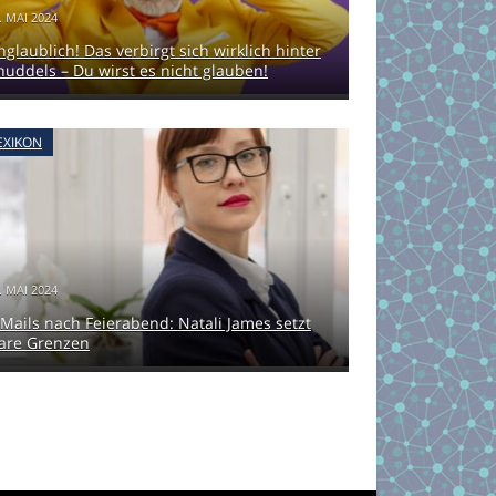
. MAI 2024
nglaublich! Das verbirgt sich wirklich hinter
nuddels – Du wirst es nicht glauben!
EXIKON
. MAI 2024
-Mails nach Feierabend: Natali James setzt
lare Grenzen