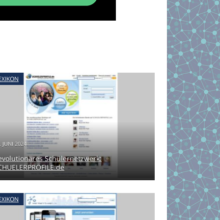
EXIKON
. JUNI 2024
evolutionäres Schülernetzwerk:
CHUELERPROFILE.de
EXIKON