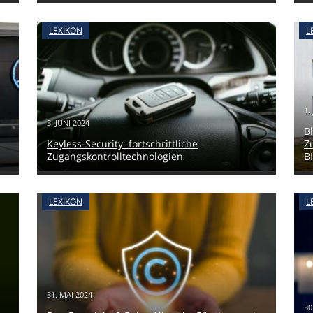
LEXIKON
L
1.
3. JUNI 2024
B
Keyless-Security: fortschrittliche
Z
Zugangskontrolltechnologien
B
LEXIKON
L
31. MAI 2024
30