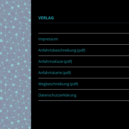
VERLAG
Impressum
Anfahrtsbeschreibung (pdf)
Anfahrtsskizze (pdf)
Anfahrtskarte (pdf)
Wegbeschreibung (pdf)
Datenschutzerklärung