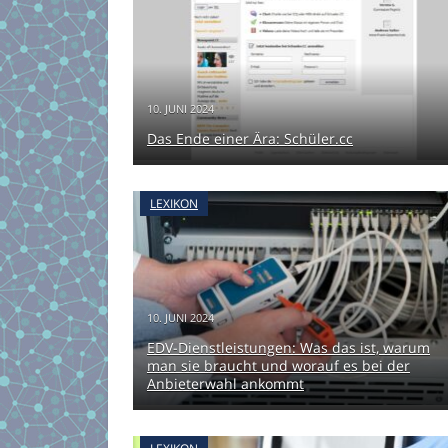
10. JUNI 2024
Das Ende einer Ära: Schüler.cc
LEXIKON
10. JUNI 2024
EDV-Dienstleistungen: Was das ist, warum
man sie braucht und worauf es bei der
Anbieterwahl ankommt