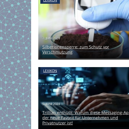
LEXIKON
7. JUNI 2024
Silberionensperre: zum Schutz vor
Verschmutzung
LEXIKON
5. JUNI 2024
Trillian enthüllt: Warum diese Messaging-A
der neue Favorit für Unternehmen und
Privatnutzer ist!