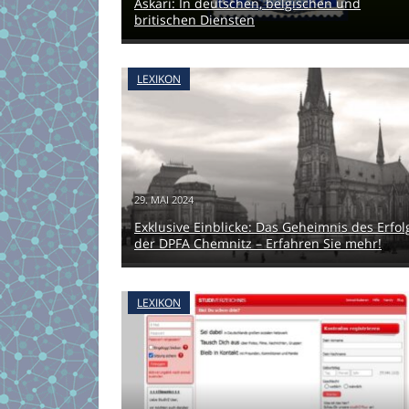
Askari: In deutschen, belgischen und
britischen Diensten
LEXIKON
29. MAI 2024
Exklusive Einblicke: Das Geheimnis des Erfol
der DPFA Chemnitz – Erfahren Sie mehr!
LEXIKON