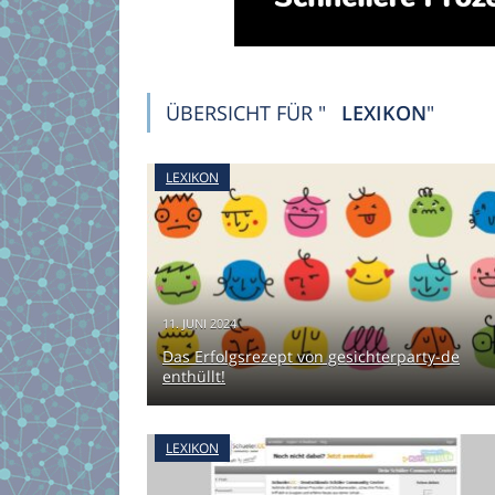
ÜBERSICHT FÜR "
LEXIKON
"
LEXIKON
11. JUNI 2024
Das Erfolgsrezept von gesichterparty-de
enthüllt!
LEXIKON