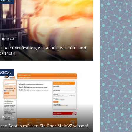
EXIKON
 JUNI 2024
HSAS: Certification, ISO 45001, ISO 9001 und
SO 14001
EXIKON
 JUNI 2024
iese Details müssen Sie über MeinVZ wissen!