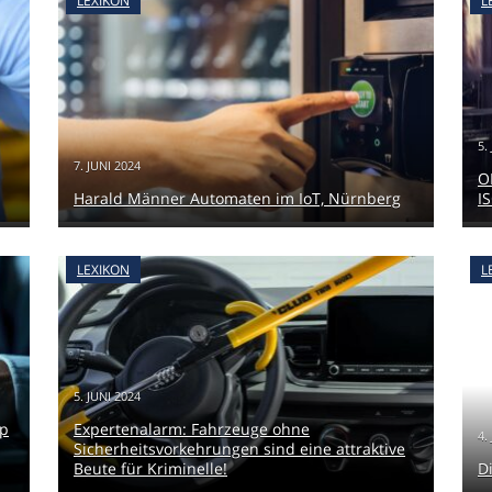
LEXIKON
L
5.
7. JUNI 2024
O
Harald Männer Automaten im IoT, Nürnberg
I
LEXIKON
L
5. JUNI 2024
pp
Expertenalarm: Fahrzeuge ohne
4.
Sicherheitsvorkehrungen sind eine attraktive
Beute für Kriminelle!
D