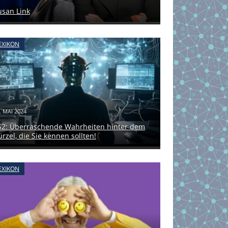
usan Link
EXIKON
. MAI 2024
S2: Überraschende Wahrheiten hinter dem
ürzel, die Sie kennen sollten!
EXIKON