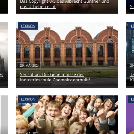
Das Copyright 0-5 des Albrecht Günther und
das Urheberrecht
S
LEXIKON
L
29. MAI 2024
29
gs
Sensation: Die Geheimnisse der
T
Industrieschule Chemnitz enthüllt!
K
LEXIKON
L
27. MAI 2024