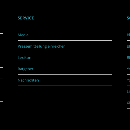
SERVICE
S
Media
B
Pressemitteilung einreichen
B
Lexikon
B
Ratgeber
Y
Nachrichten
Y
L
X