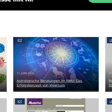
IOT
L
11. JUNI 2024
10
Astrologische Beratungen im Netz: Das
R
Erfolgskonzept von Viversum
S
IOT
L