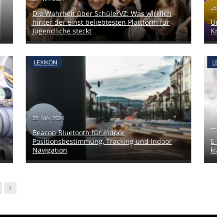
26
Die Wahrheit über SchülerVZ: Was wirklich
hinter der einst beliebtesten Plattform für
U
Jugendliche steckt
K
LEXIKON
L
22. MAI 2024
22
Beacon Bluetooth für Indoor
Positionsbestimmung, Tracking und Indoor
E
Navigation
k
Nachfolger