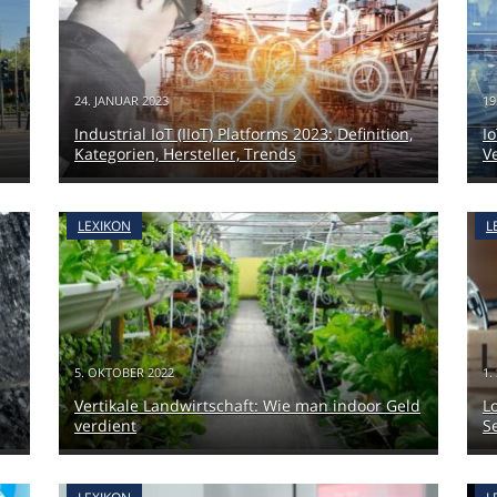
24. JANUAR 2023
19
Industrial IoT (IIoT) Platforms 2023: Definition,
I
Kategorien, Hersteller, Trends
V
LEXIKON
L
5. OKTOBER 2022
1.
Vertikale Landwirtschaft: Wie man indoor Geld
L
verdient
S