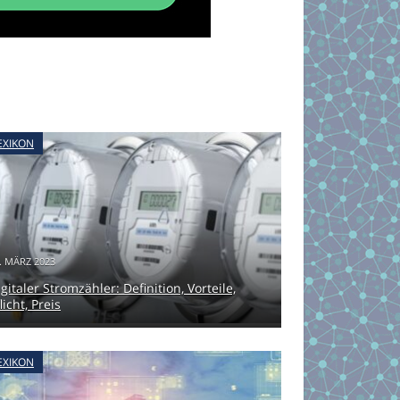
EXIKON
. MÄRZ 2023
gitaler Stromzähler: Definition, Vorteile,
licht, Preis
EXIKON