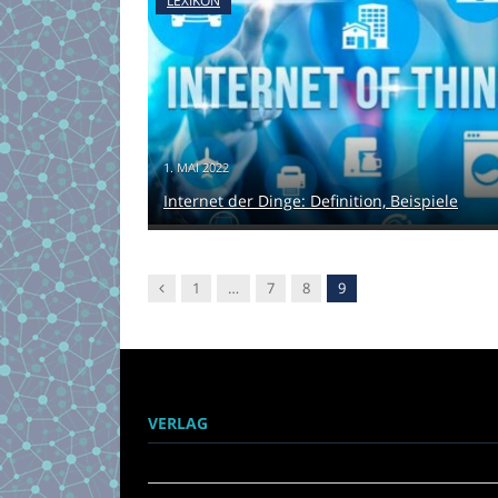
LEXIKON
1. MAI 2022
Internet der Dinge: Definition, Beispiele
Vorgänger
1
…
7
8
9
VERLAG