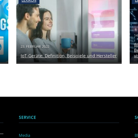
LEXIKON
L
14
W
23. FEBRUAR 2022
B
IoT-Geräte: Definition, Beispiele und Hersteller
v
SERVICE
S
Media
B