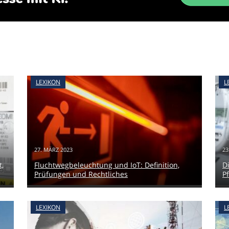
LEXIKON
L
27. MÄRZ 2023
23
t,
Fluchtwegbeleuchtung und IoT: Definition,
Di
Prüfungen und Rechtliches
Pf
LEXIKON
L