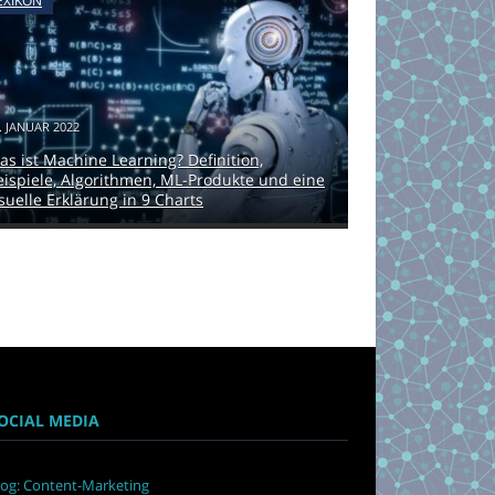
EXIKON
. JANUAR 2022
as ist Machine Learning? Definition,
eispiele, Algorithmen, ML-Produkte und eine
isuelle Erklärung in 9 Charts
OCIAL MEDIA
log: Content-Marketing